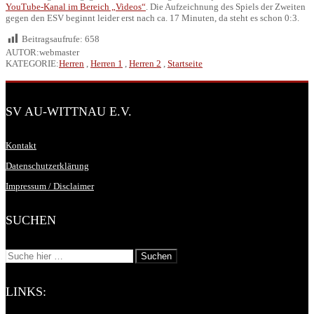
YouTube-Kanal im Bereich „Videos“
. Die Aufzeichnung des Spiels der Zweiten
gegen den ESV beginnt leider erst nach ca. 17 Minuten, da steht es schon 0:3.
Beitragsaufrufe:
658
AUTOR:webmaster
KATEGORIE:
Herren
,
Herren 1
,
Herren 2
,
Startseite
SV AU-WITTNAU E.V.
Kontakt
Datenschutzerklärung
Impressum / Disclaimer
SUCHEN
LINKS: