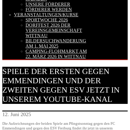
UNSERE FÖRDERER
FÖRDERER WERDEN
VERANSTALTUNGEN/KURSE
SPORTWOCHE 2026
DORFFEST 2026 DER
VEREINSGEMEINSCHAFT
WITTNAU
BILDERSUCHWANDERUNG
AM 1. MAI 2025
CAMPING-FLOHMARKT AM
22. MÄRZ 2026 IN WITTNAU
SPIELE DER ERSTEN GEGEN
EMMENDINGEN UND DER
ZWEITEN GEGEN ESV JETZT IN
UNSEREM YOUTUBE-KANAL
12. Juni 2025
Die Aufzeichnungen der beiden Spiele am Pfingstsonntag gegen den FC
Emmendingen und gegen den ESV Freiburg findet ihr jetzt in unserem