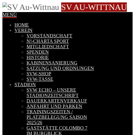
SV AU-WITTNAU
MENÜ
HOME
VEREIN
VORSTANDSCHAFT
N!-CHARTA SPORT
MITGLIEDSCHAFT
SPENDEN
HISTORIE
KABINENSANIERUNG
SATZUNG UND ORDNUNGEN
SVW-SHOP
SVW-TASSE
STADION
SVW ECHO – UNSERE
STADIONZEITSCHRIFT
DAUERKARTENVERKAUF
ANFAHRT UND PARKEN
TRAININGSZEITEN /
PLATZBELEGUNG SAISON
2025/26
GASTSTÄTTE COLOMBO 7
IM BURGBLICK