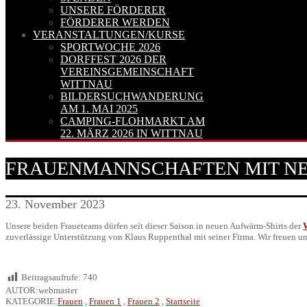
UNSERE FÖRDERER
FÖRDERER WERDEN
VERANSTALTUNGEN/KURSE
SPORTWOCHE 2026
DORFFEST 2026 DER
VEREINSGEMEINSCHAFT
WITTNAU
BILDERSUCHWANDERUNG
AM 1. MAI 2025
CAMPING-FLOHMARKT AM
22. MÄRZ 2026 IN WITTNAU
FRAUENMANNSCHAFTEN MIT NE
23. November 2023
Unsere beiden Fraueteams dürfen seit dieser Saison in neuen Aufwärm-Shirts der
zuverlässige Unterstützung von Klaus Ruppenthal mit seiner Firma. Wir freuen u
Beitragsaufrufe:
740
AUTOR:webmaster
KATEGORIE:
Frauen
,
Frauen 1
,
Frauen 2
,
Startseite