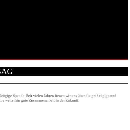
BAG
ügige Spende. Seit vielen Jahren freuen wir uns über die großzügige und
ine weiterhin gute Zusammenarbeit in der Zukunft.