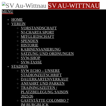
SV AU-WITTNAU
MENÜ
HOME
VEREIN
VORSTANDSCHAFT
N!-CHARTA SPORT
MITGLIEDSCHAFT
SPENDEN
HISTORIE
KABINENSANIERUNG
SATZUNG UND ORDNUNGEN
SVW-SHOP
SVW-TASSE
STADION
SVW ECHO – UNSERE
STADIONZEITSCHRIFT
DAUERKARTENVERKAUF
ANFAHRT UND PARKEN
TRAININGSZEITEN /
PLATZBELEGUNG SAISON
2025/26
GASTSTÄTTE COLOMBO 7
IM BURGBLICK