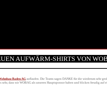
UEN AUFWÄRM-SHIRTS VON WO
Wohnbau Baden AG
auflaufen. Die Teams sagen DANKE für die wiederum sehr großz
ns sehr, dass wir WOBAG als unseren Hauptsponsor haben und blicken freudig auf e