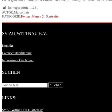
Damit geht eine Hinrunde mit Höhen und Tiefen zu Ende, die unsere zweite Mann
Beitragsaufrufe:
1.241
AUTOR:Marco Lais
KATEGORIE:
Herren
,
Herren 2
,
Startseite
SV AU-WITTNAU E.V.
Kontakt
Datenschutzerklärung
Impressum / Disclaimer
SUCHEN
LINKS:
SV Au-Wittnau auf Fussball.de