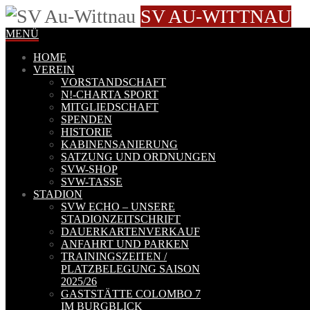
SV AU-WITTNAU
MENÜ
HOME
VEREIN
VORSTANDSCHAFT
N!-CHARTA SPORT
MITGLIEDSCHAFT
SPENDEN
HISTORIE
KABINENSANIERUNG
SATZUNG UND ORDNUNGEN
SVW-SHOP
SVW-TASSE
STADION
SVW ECHO – UNSERE
STADIONZEITSCHRIFT
DAUERKARTENVERKAUF
ANFAHRT UND PARKEN
TRAININGSZEITEN /
PLATZBELEGUNG SAISON
2025/26
GASTSTÄTTE COLOMBO 7
IM BURGBLICK