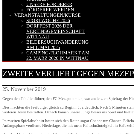
UNSERE FÖRDERER
FÖRDERER WERDEN
VERANSTALTUNGEN/KURSE
SPORTWOCHE 2026
DORFFEST 2026 DER
VEREINSGEMEINSCHAFT
WITTNAU
BILDERSUCHWANDERUNG
AM 1. MAI 2025
CAMPING-FLOHMARKT AM
22. MÄRZ 2026 IN WITTNAU
ZWEITE VERLIERT GEGEN MEZE
25. November 2019
Gegen den Tabellenführer, den FC Mezepotamien, war am letzten Spieltag der Hin
Dies machten die Freiburger gleich zu Beginn überdeutlich. Nach 5 Minuten stand
weiteren Toren bestraften. Danach kamen unsere Jungs besser ins Spiel und hielt
Im zweiten Spielabschnitt boten sich den Roten sogar Chance um Chance. Etliche 
Anfangsphase verdiente Niederlage, die mit mehr Kaltschnäutzigkeit in Halbzeit