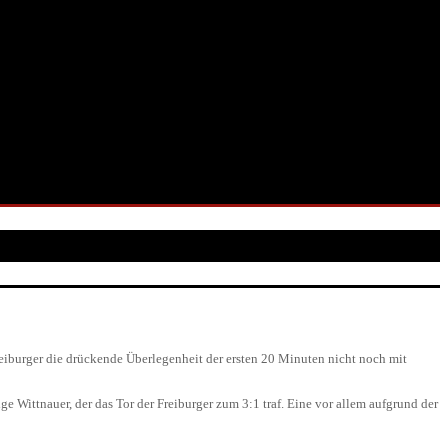
reiburger die drückende Überlegenheit der ersten 20 Minuten nicht noch mit
 Wittnauer, der das Tor der Freiburger zum 3:1 traf. Eine vor allem aufgrund der