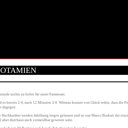
POTAMIEN
runde nichts zu holen für unser Farmteam.
 es bereits 2:0, nach 12 Minuten 3:0. Wittnau konnte von Glück reden, dass die F
en dagegen.
Hochkaräter wurden fahrlässig liegen gelassen und so war Marco Burkart der einzige
 2 aber durchaus auch vermeidbar gewesen wäre.