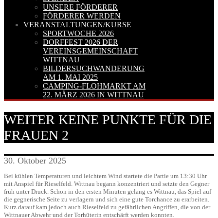
UNSERE FÖRDERER
FÖRDERER WERDEN
VERANSTALTUNGEN/KURSE
SPORTWOCHE 2026
DORFFEST 2026 DER
VEREINSGEMEINSCHAFT
WITTNAU
BILDERSUCHWANDERUNG
AM 1. MAI 2025
CAMPING-FLOHMARKT AM
22. MÄRZ 2026 IN WITTNAU
WEITER KEINE PUNKTE FÜR DIE
FRAUEN 2
30. Oktober 2025
Bei kühlen Temperaturen und leichtem Wind startete die Partie um 13:30 Uhr
mit Anspiel für Rieselfeld. Wittnau begann konzentriert und setzte den Gegner
früh unter Druck. Schon in den ersten Minuten gelang es Wittnau, das Spiel auf
die gegnerische Seite zu verlagern und sich eine gute Torchance zu erarbeiten.
Kurz darauf kam jedoch auch Rieselfeld zu gefährlichen Angriffen, die von der
Wittnauer Abwehr und der Torhüterin entschärft werden konnten.