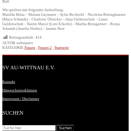
Ball.
Wir spielten mit folgender Aufstellung:
Matilda Helas – Miriam Gaymann – Aylin Bechtold – Nicoletta Rittinghausen
(Maya Schmidt) – Charlotte Üblacker – Anja Guldenschuh – Laura
Guldenschuh – Katrin Mayer (Leni Eckerle) – Martha Brengartner – Ronja
Schmidt (Aurelia Flotho) – Jasmin Nerz
Beitragsaufrufe:
414
AUTOR:webmaster
KATEGORIE:
Frauen
,
Frauen 2
,
Startseite
SV AU-WITTNAU E.V.
Kontakt
Datenschutzerklärung
Impressum / Disclaimer
SUCHEN