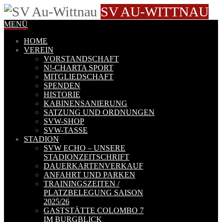
SV AU-WITTNAU
MENÜ
HOME
VEREIN
VORSTANDSCHAFT
N!-CHARTA SPORT
MITGLIEDSCHAFT
SPENDEN
HISTORIE
KABINENSANIERUNG
SATZUNG UND ORDNUNGEN
SVW-SHOP
SVW-TASSE
STADION
SVW ECHO – UNSERE
STADIONZEITSCHRIFT
DAUERKARTENVERKAUF
ANFAHRT UND PARKEN
TRAININGSZEITEN /
PLATZBELEGUNG SAISON
2025/26
GASTSTÄTTE COLOMBO 7
IM BURGBLICK