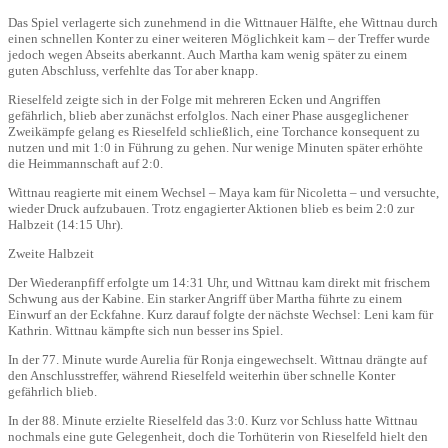
Das Spiel verlagerte sich zunehmend in die Wittnauer Hälfte, ehe Wittnau durch
einen schnellen Konter zu einer weiteren Möglichkeit kam – der Treffer wurde
jedoch wegen Abseits aberkannt. Auch Martha kam wenig später zu einem
guten Abschluss, verfehlte das Tor aber knapp.
Rieselfeld zeigte sich in der Folge mit mehreren Ecken und Angriffen
gefährlich, blieb aber zunächst erfolglos. Nach einer Phase ausgeglichener
Zweikämpfe gelang es Rieselfeld schließlich, eine Torchance konsequent zu
nutzen und mit 1:0 in Führung zu gehen. Nur wenige Minuten später erhöhte
die Heimmannschaft auf 2:0.
Wittnau reagierte mit einem Wechsel – Maya kam für Nicoletta – und versuchte,
wieder Druck aufzubauen. Trotz engagierter Aktionen blieb es beim 2:0 zur
Halbzeit (14:15 Uhr).
Zweite Halbzeit
Der Wiederanpfiff erfolgte um 14:31 Uhr, und Wittnau kam direkt mit frischem
Schwung aus der Kabine. Ein starker Angriff über Martha führte zu einem
Einwurf an der Eckfahne. Kurz darauf folgte der nächste Wechsel: Leni kam für
Kathrin. Wittnau kämpfte sich nun besser ins Spiel.
In der 77. Minute wurde Aurelia für Ronja eingewechselt. Wittnau drängte auf
den Anschlusstreffer, während Rieselfeld weiterhin über schnelle Konter
gefährlich blieb.
In der 88. Minute erzielte Rieselfeld das 3:0. Kurz vor Schluss hatte Wittnau
nochmals eine gute Gelegenheit, doch die Torhüterin von Rieselfeld hielt den