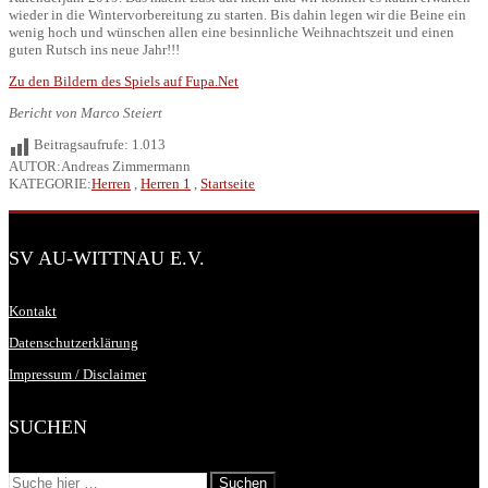
wieder in die Wintervorbereitung zu starten. Bis dahin legen wir die Beine ein
wenig hoch und wünschen allen eine besinnliche Weihnachtszeit und einen
guten Rutsch ins neue Jahr!!!
Zu den Bildern des Spiels auf Fupa.Net
Bericht von Marco Steiert
Beitragsaufrufe:
1.013
AUTOR:Andreas Zimmermann
KATEGORIE:
Herren
,
Herren 1
,
Startseite
SV AU-WITTNAU E.V.
Kontakt
Datenschutzerklärung
Impressum / Disclaimer
SUCHEN