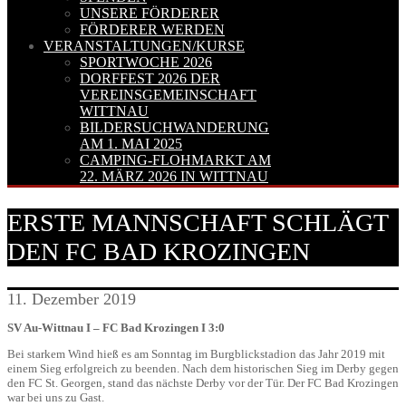
UNSERE FÖRDERER
FÖRDERER WERDEN
VERANSTALTUNGEN/KURSE
SPORTWOCHE 2026
DORFFEST 2026 DER
VEREINSGEMEINSCHAFT
WITTNAU
BILDERSUCHWANDERUNG
AM 1. MAI 2025
CAMPING-FLOHMARKT AM
22. MÄRZ 2026 IN WITTNAU
ERSTE MANNSCHAFT SCHLÄGT
DEN FC BAD KROZINGEN
11. Dezember 2019
SV Au-Wittnau I – FC Bad Krozingen I 3:0
Bei starkem Wind hieß es am Sonntag im Burgblickstadion das Jahr 2019 mit
einem Sieg erfolgreich zu beenden. Nach dem historischen Sieg im Derby gegen
den FC St. Georgen, stand das nächste Derby vor der Tür. Der FC Bad Krozingen
war bei uns zu Gast.