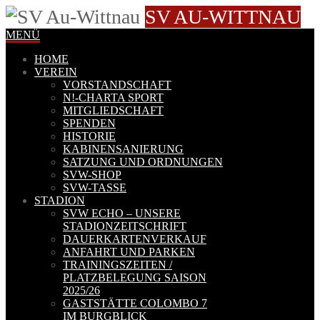
SV AU-WITTNAU
MENÜ
HOME
VEREIN
VORSTANDSCHAFT
N!-CHARTA SPORT
MITGLIEDSCHAFT
SPENDEN
HISTORIE
KABINENSANIERUNG
SATZUNG UND ORDNUNGEN
SVW-SHOP
SVW-TASSE
STADION
SVW ECHO – UNSERE
STADIONZEITSCHRIFT
DAUERKARTENVERKAUF
ANFAHRT UND PARKEN
TRAININGSZEITEN /
PLATZBELEGUNG SAISON
2025/26
GASTSTÄTTE COLOMBO 7
IM BURGBLICK