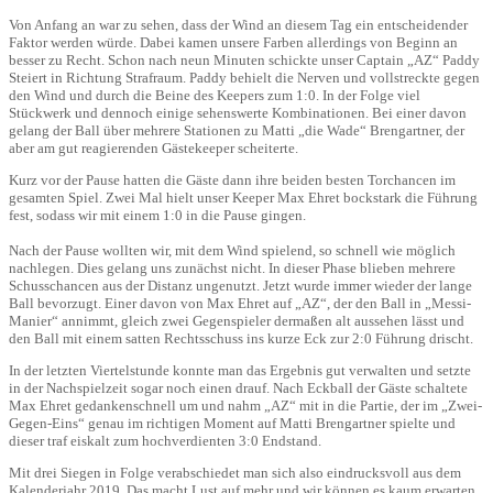
Von Anfang an war zu sehen, dass der Wind an diesem Tag ein entscheidender
Faktor werden würde. Dabei kamen unsere Farben allerdings von Beginn an
besser zu Recht. Schon nach neun Minuten schickte unser Captain „AZ“ Paddy
Steiert in Richtung Strafraum. Paddy behielt die Nerven und vollstreckte gegen
den Wind und durch die Beine des Keepers zum 1:0. In der Folge viel
Stückwerk und dennoch einige sehenswerte Kombinationen. Bei einer davon
gelang der Ball über mehrere Stationen zu Matti „die Wade“ Brengartner, der
aber am gut reagierenden Gästekeeper scheiterte.
Kurz vor der Pause hatten die Gäste dann ihre beiden besten Torchancen im
gesamten Spiel. Zwei Mal hielt unser Keeper Max Ehret bockstark die Führung
fest, sodass wir mit einem 1:0 in die Pause gingen.
Nach der Pause wollten wir, mit dem Wind spielend, so schnell wie möglich
nachlegen. Dies gelang uns zunächst nicht. In dieser Phase blieben mehrere
Schusschancen aus der Distanz ungenutzt. Jetzt wurde immer wieder der lange
Ball bevorzugt. Einer davon von Max Ehret auf „AZ“, der den Ball in „Messi-
Manier“ annimmt, gleich zwei Gegenspieler dermaßen alt aussehen lässt und
den Ball mit einem satten Rechtsschuss ins kurze Eck zur 2:0 Führung drischt.
In der letzten Viertelstunde konnte man das Ergebnis gut verwalten und setzte
in der Nachspielzeit sogar noch einen drauf. Nach Eckball der Gäste schaltete
Max Ehret gedankenschnell um und nahm „AZ“ mit in die Partie, der im „Zwei-
Gegen-Eins“ genau im richtigen Moment auf Matti Brengartner spielte und
dieser traf eiskalt zum hochverdienten 3:0 Endstand.
Mit drei Siegen in Folge verabschiedet man sich also eindrucksvoll aus dem
Kalenderjahr 2019. Das macht Lust auf mehr und wir können es kaum erwarten