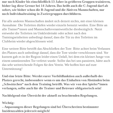
nur noch Kinder bis einschließlich 13 Jahre in größeren Gruppen trainieren,
bisher lag diese Grenze bei 14 Jahren. Das heißt auch die C-Jugend darf ab
sofort, wie bisher schon die B-Jugend und die Aktiven Mannschaften, nur
noch Individualtraining in Zweiergruppen durchführen.
Für alle anderen Mannschaften ändert sich derzeit nichts, mit einer kleinen
Ausnahme: Die Toiletten dürfen wieder einzeln benutzt werden. Eine Bitte an
alle Trainer*innen und Mannschaftsverantwortliche diesbezüglich: Nutzt
entweder die Toiletten im Umkleidetrakt oder achtet nach den
Trainingseinheiten unbedingt darauf, dass die Tür zu den Toiletten im
Clubheim wieder abgeschlossen wird.
Eine weitere Bitte betrifft das Abschließen der Tore: Bitte achtet beim Verlassen
des Platzes auch unbedingt darauf, dass die Tore wieder verschlossen sind. Vor
kurzem gab es in der Region leider einen Unfall, bei dem ein kleiner Junge von
einem umstürzenden Tor verletzt wurde. Sollte das bei uns passieren, hätte auch
das sehr weitreichende Folgen für den Verein. Wir hoffen hier auf eure
Unterstützung!
Und eine letzte Bitte: Werdet eurer Vorbildfunktion auch außerhalb des
Platzes gerecht, insbesondere wenn es um das Einhalten von Abständen beim
„Schwätzchen“ nach dem Training betrifft. Was wir von den Spieler*innen
verlangen, sollte auch für die Trainer und Betreuer obligatorisch sein!
Nachfolgend eine Übersicht der aktuell zu beachtenden Regelungen.
Wichtig:
–
Anpassungen dieser Regelungen sind bei Überschreiten bestimmter
Inzidenzzahlen jederzeit möglich!