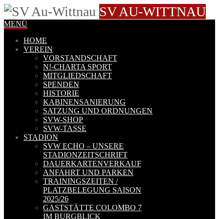
SV AU-WITTNAU
MENÜ
HOME
VEREIN
VORSTANDSCHAFT
N!-CHARTA SPORT
MITGLIEDSCHAFT
SPENDEN
HISTORIE
KABINENSANIERUNG
SATZUNG UND ORDNUNGEN
SVW-SHOP
SVW-TASSE
STADION
SVW ECHO – UNSERE
STADIONZEITSCHRIFT
DAUERKARTENVERKAUF
ANFAHRT UND PARKEN
TRAININGSZEITEN /
PLATZBELEGUNG SAISON
2025/26
GASTSTÄTTE COLOMBO 7
IM BURGBLICK