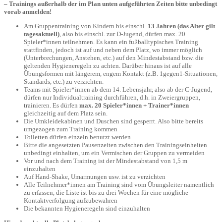
– Trainings außerhalb der im Plan unten aufgeführten Zeiten bitte unbedingt
vorab anmelden!
Am Gruppentraining von Kindern bis einschl.
13 Jahren (das Alter gilt
tagesaktuell)
, also bis einschl. zur D-Jugend, dürfen max. 20
Spieler*innen teilnehmen. Es kann ein fußballtypisches Training
stattfinden, jedoch ist auf und neben dem Platz, wo immer möglich
(Unterbrechungen, Anstehen, etc.) auf den Mindestabstand bzw. die
geltenden Hygieneregeln zu achten. Darüber hinaus ist auf alle
Übungsformen mit längerem, engem Kontakt (z.B. 1gegen1-Situationen,
Standards, etc.) zu verzichten.
Teams mit Spieler*innen ab dem 14. Lebensjahr, also ab der C-Jugend,
dürfen nur Individualtraining durchführen, d.h. in Zweiergruppen,
trainieren. Es dürfen
max. 20 Spieler*innen + Trainer*innen
gleichzeitig auf dem Platz sein.
Die Umkleidekabinen und Duschen sind gesperrt. Also bitte bereits
umgezogen zum Training kommen
Toiletten dürfen einzeln benutzt werden
Bitte die angesetzten Pausenzeiten zwischen den Trainingseinheiten
unbedingt einhalten, um ein Vermischen der Gruppen zu vermeiden
Vor und nach dem Training ist der Mindestabstand von 1,5 m
einzuhalten
Auf Hand-Shake, Umarmungen usw. ist zu verzichten
Alle Teilnehmer*innen am Training sind vom Übungsleiter namentlich
zu erfassen, die Liste ist bis zu drei Wochen für eine mögliche
Kontaktverfolgung aufzubewahren
Die bekannten Hygieneregeln sind einzuhalten