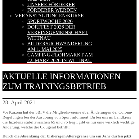
UNSERE FÖRDERER
FÖRDERER WERDEN
VERANSTALTUNGEN/KURSE
SPORTWOCHE 2026
DORFFEST 2026 DER
VEREINSGEMEINSCHAFT
WITTNAU
BILDERSUCHWANDERUNG
AM 1. MAI 2025
CAMPING-FLOHMARKT AM
22. MÄRZ 2026 IN WITTNAU
AKTUELLE INFORMATIONEN
ZUM TRAININGSBETRIEB
28. April 2021
Vor Kurzem hat der SBFV die Mitgliedsvereine über Änderungen der Corona-
Regelungen bei der Ausübung von Sport informiert. Da bei uns im Landkreis
die Inzidenz stabil zwischen 65 und 75 liegt, gibt es nur eine wirklich wichtige
Änderung, welche die C-Jugend betrifft:
Durch die Absenkung der bisherigen Altersgrenze um ein Jahr dürfen jetzt