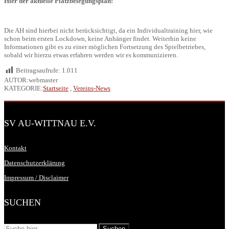
Hier der aktuelle Platzbelegungsplan:
Die AH sind hierbei nicht berücksichtigt, da ein Individualtraining hier, wie
schon beim ersten Lockdown, keine Anhänger findet. Weiterhin keine
Informationen gibt es zu einer möglichen Fortsetzung des Spielbetriebes,
sobald wir hierzu etwas erfahren werden wir es kommunizieren.
Beitragsaufrufe:
1.011
AUTOR:webmaster
KATEGORIE:
Startseite
,
Vereins-News
SV AU-WITTNAU E.V.
Kontakt
Datenschutzerklärung
Impressum / Disclaimer
SUCHEN