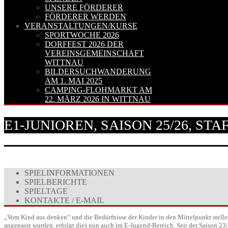
UNSERE FÖRDERER
FÖRDERER WERDEN
VERANSTALTUNGEN/KURSE
SPORTWOCHE 2026
DORFFEST 2026 DER
VEREINSGEMEINSCHAFT
WITTNAU
BILDERSUCHWANDERUNG
AM 1. MAI 2025
CAMPING-FLOHMARKT AM
22. MÄRZ 2026 IN WITTNAU
E1-JUNIOREN, SAISON 25/26, ST
SPIELINFORMATIONEN
SPIELBERICHTE
SPIELTAGE
KONTAKTE / E-MAIL
„Vom Kind aus denken“ und die Bedürfnisse der Kinder in den Mittelpunkt stelle
angepasst wurden, erfolgt dies nun auch im E-Jugend-Bereich. Seit der Saison 23