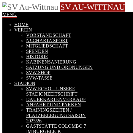
SV AU-WITTNAU
MENÜ
HOME
VEREIN
VORSTANDSCHAFT
N!-CHARTA SPORT
MITGLIEDSCHAFT
SPENDEN
HISTORIE
KABINENSANIERUNG
SATZUNG UND ORDNUNGEN
SVW-SHOP
SVW-TASSE
STADION
SVW ECHO – UNSERE
STADIONZEITSCHRIFT
DAUERKARTENVERKAUF
ANFAHRT UND PARKEN
TRAININGSZEITEN /
PLATZBELEGUNG SAISON
2025/26
GASTSTÄTTE COLOMBO 7
IM BURGBLICK