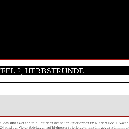
AFFEL 2, HERBSTRUNDE
n, das sind zwei zentrale Leitideen der neuen Spielformen im Kinderfußball. Nach
/24 wird bei Vierer-Spieltagen auf kleineren Spielfeldern im Fünf-gegen-Fünf mit 