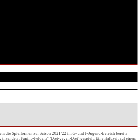
dem die Spielformen zur Saison 2021/22 im G- und F-Jugend-Bereich bereits
ergänzenden „Funino-Feldern“ (Drei-gegen-Drei) gespielt. Eine Halbzeit auf einem