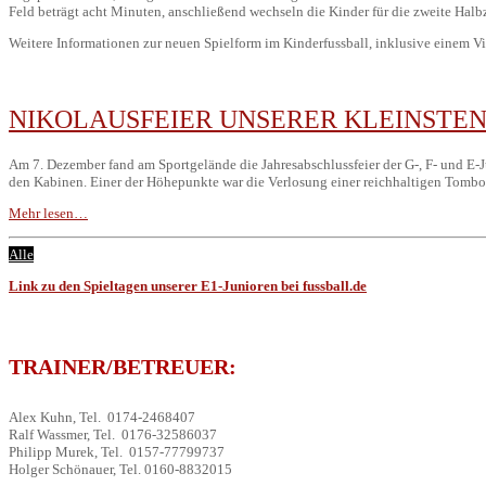
Feld beträgt acht Minuten, anschließend wechseln die Kinder für die zweite Halbz
Weitere Informationen zur neuen Spielform im Kinderfussball, inklusive einem Vi
NIKOLAUSFEIER UNSERER KLEINSTE
Am 7. Dezember fand am Sportgelände die Jahresabschlussfeier der G-, F- und E-Jug
den Kabinen. Einer der Höhepunkte war die Verlosung einer reichhaltigen Tombo
Mehr lesen…
Alle
Link zu den Spieltagen unserer E1-Junioren bei fussball.de
TRAINER/BETREUER:
Alex Kuhn, Tel. 0174-2468407
Ralf Wassmer, Tel. 0176-32586037
Philipp Murek, Tel. 0157-77799737
Holger Schönauer, Tel. 0160-8832015