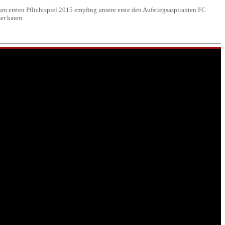
ersten Pflichtspiel 2015 empfing unsere erste den Aufstiegsaspiranten FC
ser kaum