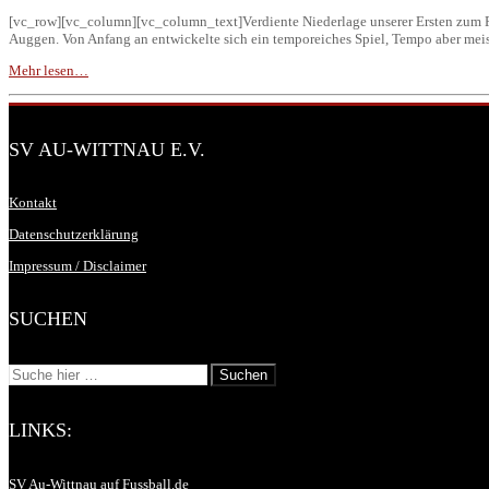
[vc_row][vc_column][vc_column_text]Verdiente Niederlage unserer Ersten zum R
Auggen. Von Anfang an entwickelte sich ein temporeiches Spiel, Tempo aber mei
Mehr lesen…
SV AU-WITTNAU E.V.
Kontakt
Datenschutzerklärung
Impressum / Disclaimer
SUCHEN
LINKS:
SV Au-Wittnau auf Fussball.de