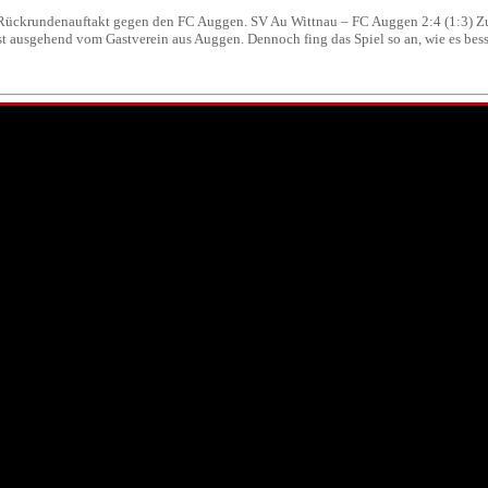
ückrundenauftakt gegen den FC Auggen. SV Au Wittnau – FC Auggen 2:4 (1:3) Zum 
st ausgehend vom Gastverein aus Auggen. Dennoch fing das Spiel so an, wie es bes