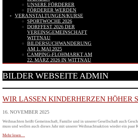
UNSERE FÖRDERER
FÖRDERER WERDEN
VERANSTALTUNGEN/KURSE
SPORTWOCHE 2026
DORFFEST 2026 DER
VEREINSGEMEINSCHAFT
WITTNAU
BILDERSUCHWANDERUNG
AM 1. MAI 2025
CAMPING-FLOHMARKT AM
22. MÄRZ 2026 IN WITTNAU
BILDER WEBSEITE ADMIN
WIR LASSEN KINDERHERZEN HÖHER 
16. NOVEMBER 2025
Weihnachten heißt Gemeinschaft, Familie und in unserer Gesellschaft auch Gesch
muss und wollen auch dieses Jahr mit unserer Weihnachtsaktion wieder ein paar
Mehr lesen…