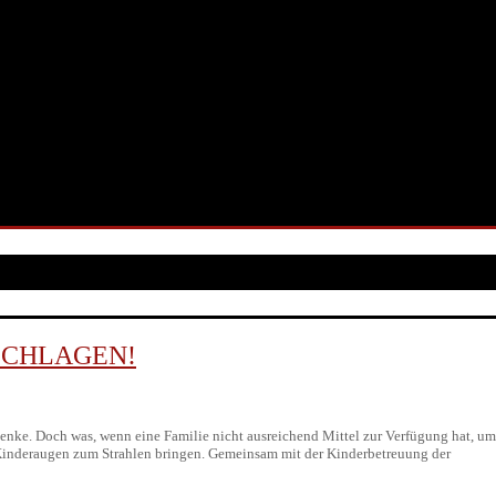
SCHLAGEN!
enke. Doch was, wenn eine Familie nicht ausreichend Mittel zur Verfügung hat, um
 Kinderaugen zum Strahlen bringen. Gemeinsam mit der Kinderbetreuung der