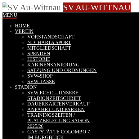
SV AU-WITTNAU
MENÜ
HOME
VEREIN
VORSTANDSCHAFT
N!-CHARTA SPORT
MITGLIEDSCHAFT
SPENDEN
HISTORIE
KABINENSANIERUNG
SATZUNG UND ORDNUNGEN
SVW-SHOP
SVW-TASSE
STADION
SVW ECHO – UNSERE
STADIONZEITSCHRIFT
DAUERKARTENVERKAUF
ANFAHRT UND PARKEN
TRAININGSZEITEN /
PLATZBELEGUNG SAISON
2025/26
GASTSTÄTTE COLOMBO 7
IM BURGBLICK