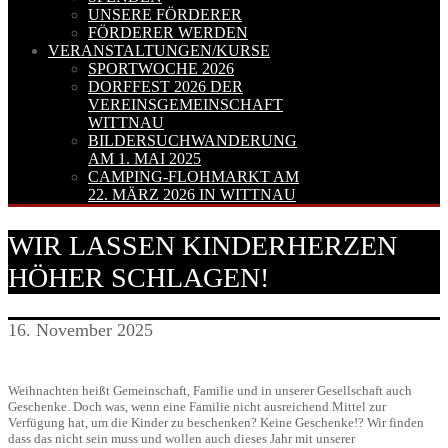
UNSERE FÖRDERER
FÖRDERER WERDEN
VERANSTALTUNGEN/KURSE
SPORTWOCHE 2026
DORFFEST 2026 DER
VEREINSGEMEINSCHAFT
WITTNAU
BILDERSUCHWANDERUNG
AM 1. MAI 2025
CAMPING-FLOHMARKT AM
22. MÄRZ 2026 IN WITTNAU
WIR LASSEN KINDERHERZEN
HÖHER SCHLAGEN!
16. November 2025
Weihnachten heißt Gemeinschaft, Familie und in unserer Gesellschaft auch
Geschenke. Doch was, wenn eine Familie nicht ausreichend Mittel zur
Verfügung hat, um die Kinder zu beschenken? Keine Geschenke!? Wir finden
dass das nicht sein muss und wollen auch dieses Jahr mit unserer