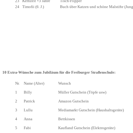
23
Kernzeit +3 Jahre
Tisch-Flipper
24
Timofii (6. J.)
Buch über Katzen und schöne Malstifte (Jung
10 Extra-Wünsche zum Jubiläum für die Freiburger Straßenschule:
Nr.
Name (Alter)
Wunsch
1
Billy
Müller Gutschein (Töpfe usw)
2
Patrick
Amazon Gutschein
3
Lullu
Mediamarkt Gutschein (Haushaltsgeräte)
4
Anna
Bettkissen
5
Fabi
Kaufland Gutschein (Elektrogeräte)