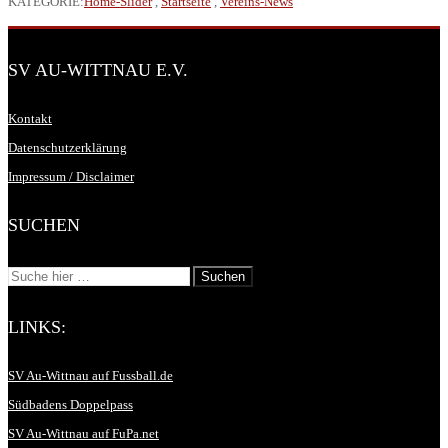
KATEGORIE:
Home-Slider
,
Startseite
,
Vereins-News
SV AU-WITTNAU E.V.
Kontakt
Datenschutzerklärung
Impressum / Disclaimer
SUCHEN
LINKS:
SV Au-Wittnau auf Fussball.de
Südbadens Doppelpass
SV Au-Wittnau auf FuPa.net