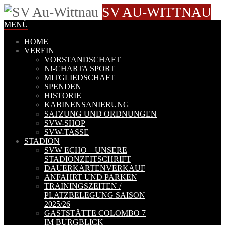
SV AU-WITTNAU
MENÜ
HOME
VEREIN
VORSTANDSCHAFT
N!-CHARTA SPORT
MITGLIEDSCHAFT
SPENDEN
HISTORIE
KABINENSANIERUNG
SATZUNG UND ORDNUNGEN
SVW-SHOP
SVW-TASSE
STADION
SVW ECHO – UNSERE
STADIONZEITSCHRIFT
DAUERKARTENVERKAUF
ANFAHRT UND PARKEN
TRAININGSZEITEN /
PLATZBELEGUNG SAISON
2025/26
GASTSTÄTTE COLOMBO 7
IM BURGBLICK