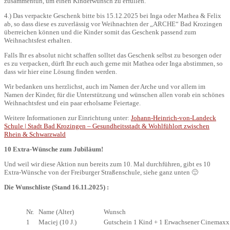
zusammentun, um einen Kinderwunsch zu erfüllen.
4.) Das verpackte Geschenk bitte bis 15.12.2025 bei Inga oder Mathea & Felix
ab, so dass diese es zuverlässig vor Weihnachten der „ARCHE“ Bad Krozingen
überreichen können und die Kinder somit das Geschenk passend zum
Weihnachtsfest erhalten.
Falls Ihr es absolut nicht schaffen solltet das Geschenk selbst zu besorgen oder
es zu verpacken, dürft Ihr euch auch gerne mit Mathea oder Inga abstimmen, so
dass wir hier eine Lösung finden werden.
Wir bedanken uns herzlichst, auch im Namen der Arche und vor allem im
Namen der Kinder, für die Unterstützung und wünschen allen vorab ein schönes
Weihnachtsfest und ein paar erholsame Feiertage.
Weitere Informationen zur Einrichtung unter:
Johann-Heinrich-von-Landeck
Schule | Stadt Bad Krozingen – Gesundheitsstadt & Wohlfühlort zwischen
Rhein & Schwarzwald
10 Extra-Wünsche zum Jubiläum!
Und weil wir diese Aktion nun bereits zum 10. Mal durchführen, gibt es 10
Extra-Wünsche von der Freiburger Straßenschule, siehe ganz unten 🙂
Die Wunschliste (Stand 16.11.2025) :
Nr.
Name (Alter)
Wunsch
1
Maciej (10 J.)
Gutschein 1 Kind + 1 Erwachsener Cinemaxx