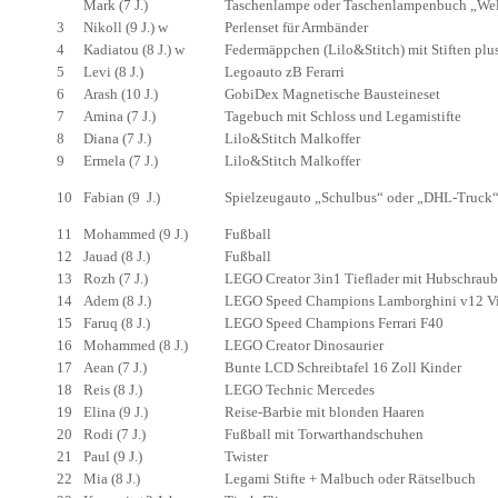
Mark (7 J.)
Taschenlampe oder Taschenlampenbuch „Wel
3
Nikoll (9 J.) w
Perlenset für Armbänder
4
Kadiatou (8 J.) w
Federmäppchen (Lilo&Stitch) mit Stiften plus e
5
Levi (8 J.)
Legoauto zB Ferarri
6
Arash (10 J.)
GobiDex Magnetische Bausteineset
7
Amina (7 J.)
Tagebuch mit Schloss und Legamistifte
8
Diana (7 J.)
Lilo&Stitch Malkoffer
9
Ermela (7 J.)
Lilo&Stitch Malkoffer
10
Fabian (9 J.)
Spielzeugauto „Schulbus“ oder „DHL-Truck
11
Mohammed (9 J.)
Fußball
12
Jauad (8 J.)
Fußball
13
Rozh (7 J.)
LEGO Creator 3in1 Tieflader mit Hubschrau
14
Adem (8 J.)
LEGO Speed Champions Lamborghini v12 Vi
15
Faruq (8 J.)
LEGO Speed Champions Ferrari F40
16
Mohammed (8 J.)
LEGO Creator Dinosaurier
17
Aean (7 J.)
Bunte LCD Schreibtafel 16 Zoll Kinder
18
Reis (8 J.)
LEGO Technic Mercedes
19
Elina (9 J.)
Reise-Barbie mit blonden Haaren
20
Rodi (7 J.)
Fußball mit Torwarthandschuhen
21
Paul (9 J.)
Twister
22
Mia (8 J.)
Legami Stifte + Malbuch oder Rätselbuch