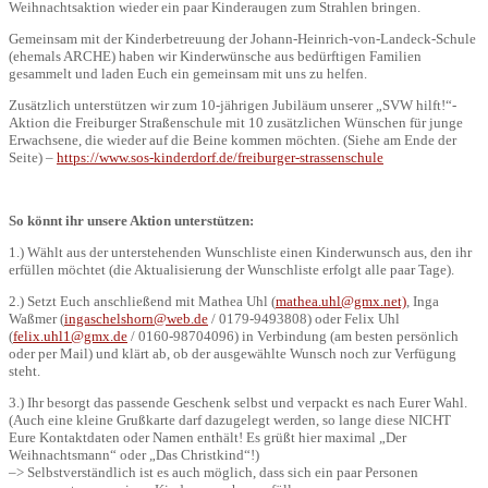
Weihnachtsaktion wieder ein paar Kinderaugen zum Strahlen bringen.
Gemeinsam mit der Kinderbetreuung der Johann-Heinrich-von-Landeck-Schule
(ehemals ARCHE) haben wir Kinderwünsche aus bedürftigen Familien
gesammelt und laden Euch ein gemeinsam mit uns zu helfen.
Zusätzlich unterstützen wir zum 10-jährigen Jubiläum unserer „SVW hilft!“-
Aktion die Freiburger Straßenschule mit 10 zusätzlichen Wünschen für junge
Erwachsene, die wieder auf die Beine kommen möchten. (Siehe am Ende der
Seite) –
https://www.sos-kinderdorf.de/freiburger-strassenschule
So könnt ihr unsere Aktion unterstützen:
1.) Wählt aus der unterstehenden Wunschliste einen Kinderwunsch aus, den ihr
erfüllen möchtet (die Aktualisierung der Wunschliste erfolgt alle paar Tage).
2.) Setzt Euch anschließend mit Mathea Uhl (
mathea.uhl@gmx.net)
, Inga
Waßmer (
ingaschelshorn@web.de
/ 0179-9493808) oder Felix Uhl
(
felix.uhl1@gmx.de
/ 0160-98704096) in Verbindung (am besten persönlich
oder per Mail) und klärt ab, ob der ausgewählte Wunsch noch zur Verfügung
steht.
3.) Ihr besorgt das passende Geschenk selbst und verpackt es nach Eurer Wahl.
(Auch eine kleine Grußkarte darf dazugelegt werden, so lange diese NICHT
Eure Kontaktdaten oder Namen enthält! Es grüßt hier maximal „Der
Weihnachtsmann“ oder „Das Christkind“!)
–> Selbstverständlich ist es auch möglich, dass sich ein paar Personen