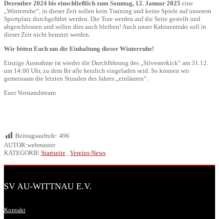
Dezember 2024 bis einschließlich zum Sonntag, 12. Januar 2025
eine
„Winterruhe“, in dieser Zeit sollen kein Training und keine Spiele auf unserem
Sportplatz durchgeführt werden. Die Tore werden auf die Seite gestellt und
abgeschlossen und sollen dies auch bleiben! Auch unser Kabinentrakt soll in
dieser Zeit nicht benutzt werden.
Wir bitten Euch um die Einhaltung dieser Winterruhe!
Einzige Ausnahme ist wieder die Durchführung des „Silvesterkick“ am 31.12.
um 14:00 Uhr, zu dem Ihr alle herzlich eingeladen seid. So können wir
gemeinsam die letzten Stunden des Jahres „einläuten“.
Euer Vorstandsteam
Beitragsaufrufe:
496
AUTOR:webmaster
KATEGORIE:
Startseite
,
Vereins-News
SV AU-WITTNAU E.V.
Kontakt