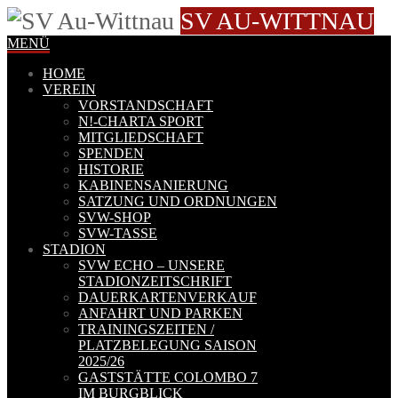
SV AU-WITTNAU
MENÜ
HOME
VEREIN
VORSTANDSCHAFT
N!-CHARTA SPORT
MITGLIEDSCHAFT
SPENDEN
HISTORIE
KABINENSANIERUNG
SATZUNG UND ORDNUNGEN
SVW-SHOP
SVW-TASSE
STADION
SVW ECHO – UNSERE
STADIONZEITSCHRIFT
DAUERKARTENVERKAUF
ANFAHRT UND PARKEN
TRAININGSZEITEN /
PLATZBELEGUNG SAISON
2025/26
GASTSTÄTTE COLOMBO 7
IM BURGBLICK