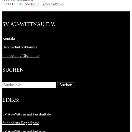
KATEGORIE:
Startseite
,
Vereins-News
SV AU-WITTNAU E.V.
Kontakt
Datenschutzerklärung
Impressum / Disclaimer
SUCHEN
LINKS:
SV Au-Wittnau auf Fussball.de
Südbadens Doppelpass
SV Au-Wittnau auf FuPa.net