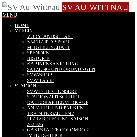
SV AU-WITTNAU
MENÜ
HOME
VEREIN
VORSTANDSCHAFT
N!-CHARTA SPORT
MITGLIEDSCHAFT
SPENDEN
HISTORIE
KABINENSANIERUNG
SATZUNG UND ORDNUNGEN
SVW-SHOP
SVW-TASSE
STADION
SVW ECHO – UNSERE
STADIONZEITSCHRIFT
DAUERKARTENVERKAUF
ANFAHRT UND PARKEN
TRAININGSZEITEN /
PLATZBELEGUNG SAISON
2025/26
GASTSTÄTTE COLOMBO 7
IM BURGBLICK