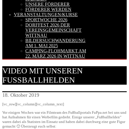
UNSERE FÖRDERER
FÖRDERER WERDEN
VERANSTALTUNGEN/KURSE
SPORTWOCHE 2026
DORFFEST 2026 DER
VEREINSGEMEINSCHAFT
WITTNAU
BILDERSUCHWANDERUNG
AM 1. MAI 2025
CAMPING-FLOHMARKT AM
22. MÄRZ 2026 IN WITTNAU
VIDEO MIT UNSEREN
FUSSBALLHELDEN
18. Oktober 2019
[vc_row][vc_column][vc_column_text]
Vor einigen Wochen war ein Filmteam des Fußballportals FuPpa.net bei uns und
hat Aufnahmen für einen Werbefilm gedreht. Einige unserer „Fußballhelden“
waren dabei als Statisten im Einsatz und haben dabei durchweg eine gute Figur
gemacht 🙂 Überzeugt euch selbst: