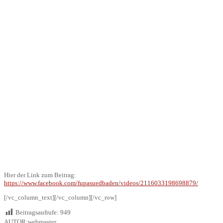
Hier der Link zum Beitrag:
https://www.facebook.com/fupasuedbaden/videos/2116033198698879/
[/vc_column_text][/vc_column][/vc_row]
Beitragsaufrufe:
949
AUTOR:webmaster