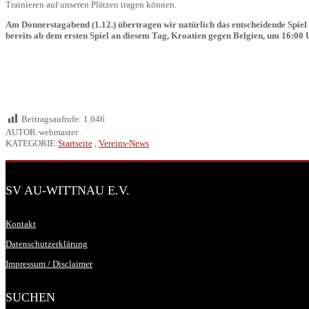
Trainieren auf unseren Plätzen tragen können.
Am Donnerstagabend (1.12.) übertragen wir natürlich das entscheidende Spiel d
bereits ab dem ersten Spiel an diesem Tag, Kroatien gegen Belgien, um 16:00 U
Beitragsaufrufe:
1.046
AUTOR:webmaster
KATEGORIE:
Startseite
,
Vereins-News
SV AU-WITTNAU E.V.
Kontakt
Datenschutzerklärung
Impressum / Disclaimer
SUCHEN