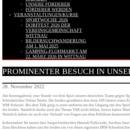
UNSERE FÖRDERER
FÖRDERER WERDEN
VERANSTALTUNGEN/KURSE
SPORTWOCHE 2026
DORFFEST 2026 DER
VEREINSGEMEINSCHAFT
WITTNAU
BILDERSUCHWANDERUNG
AM 1. MAI 2025
CAMPING-FLOHMARKT AM
22. MÄRZ 2026 IN WITTNAU
PROMINENTER BESUCH IN UNSE
28. November 2022
Am Sonntagabend, eine Stunde vor dem Spiel unseres deutschen Teams gegen Span
Schiedsrichter Tobias Stieler. Die beiden gewährten den etwa 100 Gästen einen Ei
WM-Scheune. Bei dem Talk ging es unter anderem um den Umgang mit den Spieler
der beiden. Natürlich durfte auch das Thema VAR nicht fehlen, hierzu haben Mat
Natürlich haben sie auch eine Vielzahl von Fragen aus dem Publikum beantwortet
Insbesondere für unsere drei Jungschiedsrichter Hannah Pulkowski, Joschua Jase
Zum Abschluss haben uns die beiden ein von ihnen signiertes DFB-Schiedsrichtert