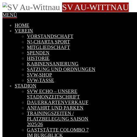
SV AU-WITTNAU
MENÜ
HOME
VEREIN
VORSTANDSCHAFT
N!-CHARTA SPORT
MITGLIEDSCHAFT
SPENDEN
HISTORIE
KABINENSANIERUNG
SATZUNG UND ORDNUNGEN
SVW-SHOP
SVW-TASSE
STADION
SVW ECHO – UNSERE
STADIONZEITSCHRIFT
DAUERKARTENVERKAUF
ANFAHRT UND PARKEN
TRAININGSZEITEN /
PLATZBELEGUNG SAISON
2025/26
GASTSTÄTTE COLOMBO 7
IM BURGBLICK