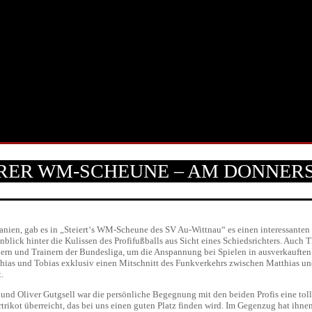
RER WM-SCHEUNE – AM DONNERS
ien, gab es in „Steiert‘s WM-Scheune des SV Au-Wittnau“ es einen interessanten 
nblick hinter die Kulissen des Profifußballs aus Sicht eines Schiedsrichters. Auch
n und Trainern der Bundesliga, um die Anspannung bei Spielen in ausverkauften
thias und Tobias exklusiv einen Mitschnitt des Funkverkehrs zwischen Matthias und
.
r und Oliver Gutgsell war die persönliche Begegnung mit den beiden Profis eine t
rikot überreicht, das bei uns einen guten Platz finden wird. Im Gegenzug hat ihn