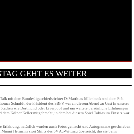
TAG GEHT ES WEITER
Talk mit dem Bundesligaschiedsrichter Dr.Matthias Jöllenbeck und dem Fifa-
 Thomas Schmidt, der Präsident des SBFV, war an diesem Abend zu Gast in unserer
 Stadien wie Dortmund oder Liverpool und um weitere persönliche Erfahrungen
 dem Kölner Keller mitgebracht, in dem bei diesem Spiel Tobias im Einsatz war.
olle Erfahrung, natürlich wurden auch Fotos gemacht und Autogramme geschrieben.
en Manni Hermann zwei Shirts des SV Au-Wittnau überreicht, das sie beim