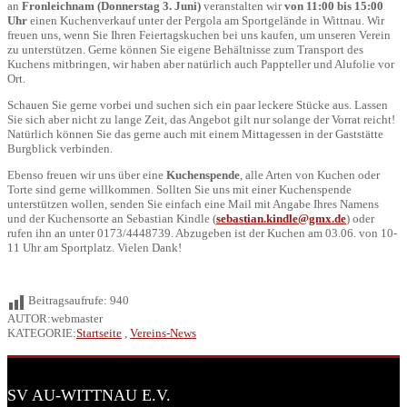
an
Fronleichnam (Donnerstag 3. Juni)
veranstalten wir
von 11:00 bis 15:00
Uhr
einen Kuchenverkauf unter der Pergola am Sportgelände in Wittnau. Wir
freuen uns, wenn Sie Ihren Feiertagskuchen bei uns kaufen, um unseren Verein
zu unterstützen. Gerne können Sie eigene Behältnisse zum Transport des
Kuchens mitbringen, wir haben aber natürlich auch Pappteller und Alufolie vor
Ort.
Schauen Sie gerne vorbei und suchen sich ein paar leckere Stücke aus. Lassen
Sie sich aber nicht zu lange Zeit, das Angebot gilt nur solange der Vorrat reicht!
Natürlich können Sie das gerne auch mit einem Mittagessen in der Gaststätte
Burgblick verbinden.
Ebenso freuen wir uns über eine
Kuchenspende
, alle Arten von Kuchen oder
Torte sind gerne willkommen. Sollten Sie uns mit einer Kuchenspende
unterstützen wollen, senden Sie einfach eine Mail mit Angabe Ihres Namens
und der Kuchensorte an Sebastian Kindle (
sebastian.kindle@gmx.de
) oder
rufen ihn an unter 0173/4448739. Abzugeben ist der Kuchen am 03.06. von 10-
11 Uhr am Sportplatz. Vielen Dank!
Beitragsaufrufe:
940
AUTOR:webmaster
KATEGORIE:
Startseite
,
Vereins-News
SV AU-WITTNAU E.V.