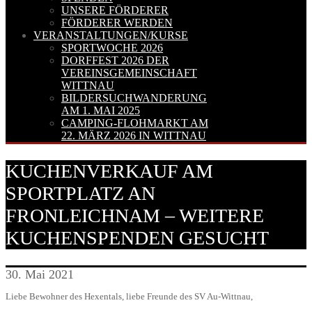
UNSERE FÖRDERER
FÖRDERER WERDEN
VERANSTALTUNGEN/KURSE
SPORTWOCHE 2026
DORFFEST 2026 DER
VEREINSGEMEINSCHAFT
WITTNAU
BILDERSUCHWANDERUNG
AM 1. MAI 2025
CAMPING-FLOHMARKT AM
22. MÄRZ 2026 IN WITTNAU
KUCHENVERKAUF AM
SPORTPLATZ AN
FRONLEICHNAM – WEITERE
KUCHENSPENDEN GESUCHT
30. Mai 2021
Liebe Bewohner des Hexentals, liebe Freunde des SV Au-Wittnau,