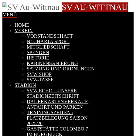
SV AU-WITTNAU
MENÜ
HOME
VEREIN
VORSTANDSCHAFT
N!-CHARTA SPORT
MITGLIEDSCHAFT
SPENDEN
HISTORIE
KABINENSANIERUNG
SATZUNG UND ORDNUNGEN
SVW-SHOP
SVW-TASSE
STADION
SVW ECHO – UNSERE
STADIONZEITSCHRIFT
DAUERKARTENVERKAUF
ANFAHRT UND PARKEN
TRAININGSZEITEN /
PLATZBELEGUNG SAISON
2025/26
GASTSTÄTTE COLOMBO 7
IM BURGBLICK