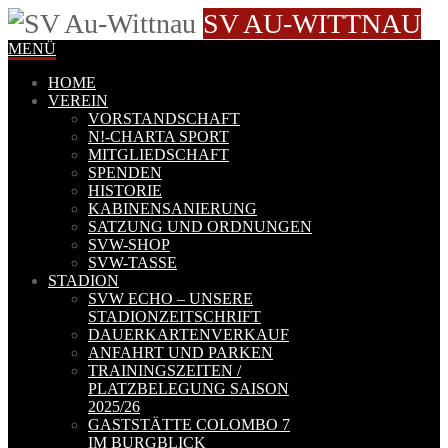
SV AU-WITTNAU
MENÜ
HOME
VEREIN
VORSTANDSCHAFT
N!-CHARTA SPORT
MITGLIEDSCHAFT
SPENDEN
HISTORIE
KABINENSANIERUNG
SATZUNG UND ORDNUNGEN
SVW-SHOP
SVW-TASSE
STADION
SVW ECHO – UNSERE
STADIONZEITSCHRIFT
DAUERKARTENVERKAUF
ANFAHRT UND PARKEN
TRAININGSZEITEN /
PLATZBELEGUNG SAISON
2025/26
GASTSTÄTTE COLOMBO 7
IM BURGBLICK