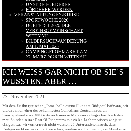
UNSERE FÖRDERER
FÖRDERER WERDEN
VERANSTALTUNGEN/KURSE
SPORTWOCHE 2026
DORFFEST 2026 DER
VEREINSGEMEINSCHAFT
WITTNAU
BILDERSUCHWANDERUNG
AM 1. MAI 2025
CAMPING-FLOHMARKT AM
22. MÄRZ 2026 IN WITTNAU
ICH WEISS GAR NICHT OB SIE’S W
USSTEN, ABER …
22. November 2021
Mit dem für ihn typischen „Jaaaa, hallo erstmal“ konnte Rüdiger Hoffmann, seit
vielen Jahren einer der bekanntesten Comedians Deutschlands, am
Samstagabend etwa 300 Gäste im Forum in Merzhausen begrüßen. Nach den
zwei Stunden seines Best-Of-Programms mit vielen Lachern wissen wir jetzt
einiges, was wir vorher noch nicht wussten 😉 Unter anderem auch, dass
Rüdiger nicht nur ein super Comedian, sondern auch ein sehr guter Musiker ist!