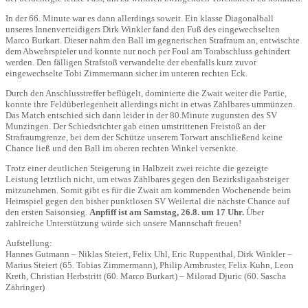
In der 66. Minute war es dann allerdings soweit. Ein klasse Diagonalball
unseres Innenverteidigers Dirk Winkler fand den Fuß des eingewechselten
Marco Burkart. Dieser nahm den Ball im gegnerischen Strafraum an, entwischte
dem Abwehrspieler und konnte nur noch per Foul am Torabschluss gehindert
werden. Den fälligen Strafstoß verwandelte der ebenfalls kurz zuvor
eingewechselte Tobi Zimmermann sicher im unteren rechten Eck.
Durch den Anschlusstreffer beflügelt, dominierte die Zwait weiter die Partie,
konnte ihre Feldüberlegenheit allerdings nicht in etwas Zählbares ummünzen.
Das Match entschied sich dann leider in der 80.Minute zugunsten des SV
Munzingen. Der Schiedsrichter gab einen umstrittenen Freistoß an der
Strafraumgrenze, bei dem der Schütze unserem Torwart anschließend keine
Chance ließ und den Ball im oberen rechten Winkel versenkte.
Trotz einer deutlichen Steigerung in Halbzeit zwei reichte die gezeigte
Leistung letztlich nicht, um etwas Zählbares gegen den Bezirksligaabsteiger
mitzunehmen. Somit gibt es für die Zwait am kommenden Wochenende beim
Heimspiel gegen den bisher punktlosen SV Weilertal die nächste Chance auf
den ersten Saisonsieg.
Anpfiff ist am Samstag, 26.8. um 17 Uhr.
Über
zahlreiche Unterstützung würde sich unsere Mannschaft freuen!
Aufstellung:
Hannes Gutmann – Niklas Steiert, Felix Uhl, Eric Ruppenthal, Dirk Winkler –
Marius Steiert (65. Tobias Zimmermann), Philip Armbruster, Felix Kuhn, Leon
Kreth, Christian Herbstritt (60. Marco Burkart) – Milorad Djuric (60. Sascha
Zähringer)