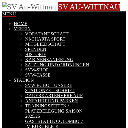
SV AU-WITTNAU
MENÜ
HOME
VEREIN
VORSTANDSCHAFT
N!-CHARTA SPORT
MITGLIEDSCHAFT
SPENDEN
HISTORIE
KABINENSANIERUNG
SATZUNG UND ORDNUNGEN
SVW-SHOP
SVW-TASSE
STADION
SVW ECHO – UNSERE
STADIONZEITSCHRIFT
DAUERKARTENVERKAUF
ANFAHRT UND PARKEN
TRAININGSZEITEN /
PLATZBELEGUNG SAISON
2025/26
GASTSTÄTTE COLOMBO 7
IM BURGBLICK