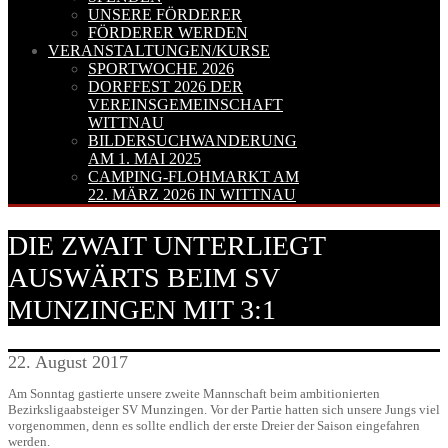
UNSERE FÖRDERER
FÖRDERER WERDEN
VERANSTALTUNGEN/KURSE
SPORTWOCHE 2026
DORFFEST 2026 DER
VEREINSGEMEINSCHAFT
WITTNAU
BILDERSUCHWANDERUNG
AM 1. MAI 2025
CAMPING-FLOHMARKT AM
22. MÄRZ 2026 IN WITTNAU
DIE ZWAIT UNTERLIEGT
AUSWÄRTS BEIM SV
MUNZINGEN MIT 3:1
22. August 2017
Am Sonntag gastierte unsere zweite Mannschaft beim ambitionierten
Bezirksligaabsteiger SV Munzingen. Vor der Partie hatten sich unsere Jungs viel
vorgenommen, denn es sollte endlich der erste Dreier der Saison eingefahren
werden.