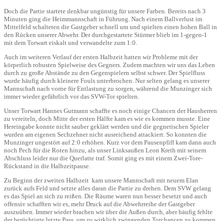
Doch die Partie startete denkbar ungünstig für unsere Farben. Bereits nach 3
Minuten ging die Heimmannschaft in Führung. Nach einem Ballverlust im
Mittelfeld schalteten die Gastgeber schnell um und spielten einen hohen Ball in
den Rücken unserer Abwehr. Der durchgestartete Stürmer blieb im 1-gegen-1
mit dem Torwart eiskalt und verwandelte zum 1:0.
Auch im weiteren Verlauf der ersten Halbzeit hatten wir Probleme mit der
körperlich robusten Spielweise des Gegners. Zudem machten wir uns das Leben
durch zu große Abstände zu den Gegenspielern selbst schwer. Der Spielfluss
wurde häufig durch kleinere Fouls unterbrochen. Nur selten gelang es unserer
Mannschaft nach vorne für Entlastung zu sorgen, während die Munzinger sich
immer wieder gefährlich vor das SVW-Tor spielten.
Unser Torwart Hannes Gutmann schaffte es noch einige Chancen der Hausherren
zu vereiteln, doch Mitte der ersten Hälfte kam es wie es kommen musste. Eine
Hereingabe konnte nicht sauber geklärt werden und die gegnerischen Spieler
wurden am eigenen Sechzehner nicht ausreichend attackiert. So konnten die
Munzinger ungestört auf 2:0 erhöhen. Kurz vor dem Pausenpfiff kam dann auch
noch Pech für die Roten hinzu, als unser Linksaußen Leon Kreth mit seinem
Abschluss leider nur die Querlatte traf. Somit ging es mit einem Zwei-Tore-
Rückstand in die Halbzeitpause.
Zu Beginn der zweiten Halbzeit kam unsere Mannschaft mit neuem Elan
zurück aufs Feld und setzte alles daran die Partie zu drehen. Dem SVW gelang
es das Spiel an sich zu reißen. Die Räume waren nun besser besetzt und auch
offensiv schafften wir es, mehr Druck auf die Abwehrreihe der Gastgeber
auszuüben. Immer wieder brachen wir über die Außen durch, aber häufig fehlte
der berüchtigte letzte Pass, um zu wirklich zwingenden Torchancen zu kommen.