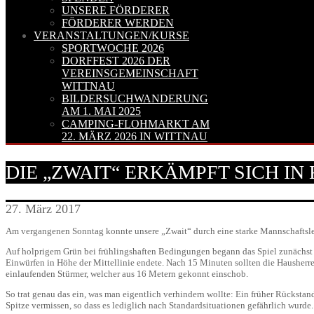
UNSERE FÖRDERER
FÖRDERER WERDEN
VERANSTALTUNGEN/KURSE
SPORTWOCHE 2026
DORFFEST 2026 DER
VEREINSGEMEINSCHAFT
WITTNAU
BILDERSUCHWANDERUNG
AM 1. MAI 2025
CAMPING-FLOHMARKT AM
22. MÄRZ 2026 IN WITTNAU
DIE „ZWAIT“ ERKÄMPFT SICH IN
27. März 2017
Am vergangenen Sonntag konnte unsere „Zwait“ durch eine starke Mannschaftsle
Auf holprigem Grün bei frühlingshaften Bedingungen begann das Spiel zunächst 
Einwürfen in Höhe der Mittellinie endete. Nach 15 Minuten sollten die Hausherr
einlaufenden Stürmer, welcher aus 16 Metern gekonnt einschob.
So trat genau das ein, was man eigentlich verhindern wollte: Ein früher Rückstan
Spitze vermissen, so dass es lediglich nach Standardsituationen gefährlich wurde