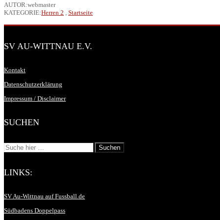
AUTOR:webmaster
KATEGORIE:
Herren 2
,
Startseite
SV AU-WITTNAU E.V.
Kontakt
Datenschutzerklärung
Impressum / Disclaimer
SUCHEN
LINKS:
SV Au-Wittnau auf Fussball.de
Südbadens Doppelpass