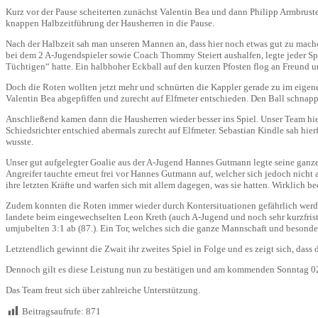
Kurz vor der Pause scheiterten zunächst Valentin Bea und dann Philipp Armbruster
knappen Halbzeitführung der Hausherren in die Pause.
Nach der Halbzeit sah man unseren Mannen an, dass hier noch etwas gut zu machen 
bei dem 2 A-Jugendspieler sowie Coach Thommy Steiert aushalfen, legte jeder Spi
Tüchtigen“ hatte. Ein halbhoher Eckball auf den kurzen Pfosten flog an Freund u
Doch die Roten wollten jetzt mehr und schnürten die Kappler gerade zu im eigenen
Valentin Bea abgepfiffen und zurecht auf Elfmeter entschieden. Den Ball schnappte
Anschließend kamen dann die Hausherren wieder besser ins Spiel. Unser Team hiel
Schiedsrichter entschied abermals zurecht auf Elfmeter. Sebastian Kindle sah hierf
wusste.
Unser gut aufgelegter Goalie aus der A-Jugend Hannes Gutmann legte seine ganze 
Angreifer tauchte erneut frei vor Hannes Gutmann auf, welcher sich jedoch nich
ihre letzten Kräfte und warfen sich mit allem dagegen, was sie hatten. Wirklich b
Zudem konnten die Roten immer wieder durch Kontersituationen gefährlich werden
landete beim eingewechselten Leon Kreth (auch A-Jugend und noch sehr kurzfristi
umjubelten 3:1 ab (87.). Ein Tor, welches sich die ganze Mannschaft und besonder
Letztendlich gewinnt die Zwait ihr zweites Spiel in Folge und es zeigt sich, das
Dennoch gilt es diese Leistung nun zu bestätigen und am kommenden Sonntag 02
Das Team freut sich über zahlreiche Unterstützung.
Beitragsaufrufe:
871