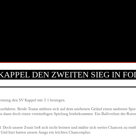
 KAPPEL DEN ZWEITEN SIEG IN F
istung den SV Kappel mit 3:1 besiegen.
zerfahren. Beide Teams mühten sich auf dem unebenen Geläuf einen sauberen Spiel
en dann doch einen vernünftigen Spielzug hinbekommen. Ein Ballverlust der Roten 
d. Doch unsere Zwait ließ sich nicht beirren und mühte sich weiter Chancen zu erar
. Und hier hatten unsere Jungs ein leichtes Chancenplus.