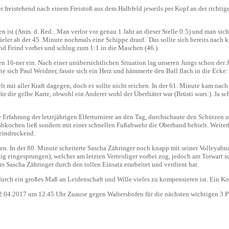
 freistehend nach einem Freistoß aus dem Halbfeld jeweils per Kopf an der richtige
ist (Anm. d. Red.: Man verlor vor genau 1 Jahr an dieser Stelle 0:5) und man sich 
eler ab der 45. Minute nochmals eine Schippe drauf. Das sollte sich bereits nach 
nd Feind vorbei und schlug zum 1:1 in die Maschen (46.).
 16-ner ein. Nach einer unübersichtlichen Situation lag unseren Jungs schon der J
 sich Paul Weidner, fasste sich ein Herz und hämmerte den Ball flach in die Ecke: 
t mit aller Kraft dagegen, doch es sollte nicht reichen. In der 61. Minute kam nac
ür die gelbe Karte, obwohl ein Anderer wohl der Überltäter war (Brüsti wars:). Ja sc
Erfahrung der letztjährigen Elferturniere an den Tag, durchschaute den Schützen u
t abkochen ließ sondern mit einer schnellen Fußabwehr die Oberhand behielt. Weite
eeindruckend.
. In der 80. Minute scheiterte Sascha Zähringer noch knapp mit seiner Volleyabna
g eingesprungen), welcher am letzten Verteidiger vorbei zog, jedoch am Torwart sc
s Sascha Zähringer durch den tollen Einsatz erarbeitet und verdient hat.
s durch ein großes Maß an Leidenschaft und Wille vieles zu kompensieren ist. Ein K
.04.2017 um 12.45 Uhr Zuause gegen Waltershofen für die nächsten wichtigen 3 