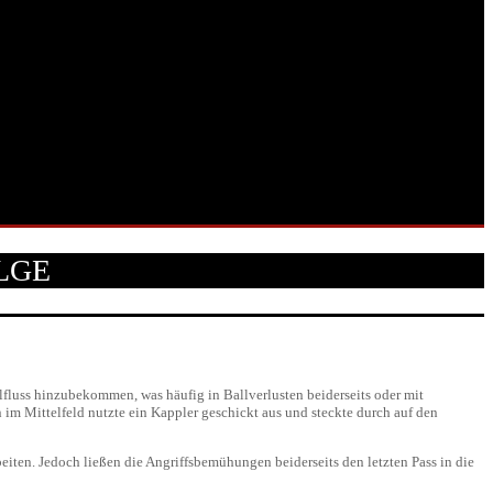
OLGE
fluss hinzubekommen, was häufig in Ballverlusten beiderseits oder mit
im Mittelfeld nutzte ein Kappler geschickt aus und steckte durch auf den
beiten. Jedoch ließen die Angriffsbemühungen beiderseits den letzten Pass in die