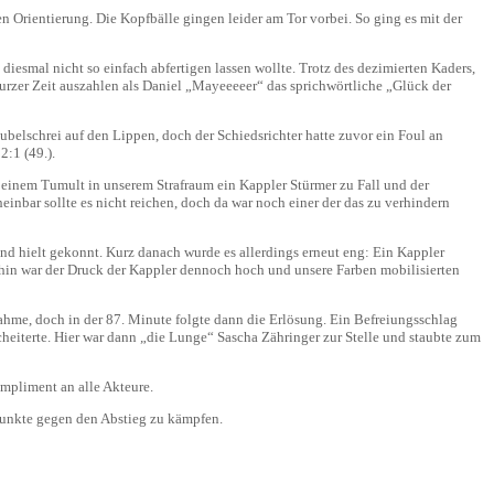
n Orientierung. Die Kopfbälle gingen leider am Tor vorbei. So ging es mit der
diesmal nicht so einfach abfertigen lassen wollte. Trotz des dezimierten Kaders,
kurzer Zeit auszahlen als Daniel „Mayeeeeer“ das sprichwörtliche „Glück der
ubelschrei auf den Lippen, doch der Schiedsrichter hatte zuvor ein Foul an
2:1 (49.).
h einem Tumult in unserem Strafraum ein Kappler Stürmer zu Fall und der
heinbar sollte es nicht reichen, doch da war noch einer der das zu verhindern
nd hielt gekonnt. Kurz danach wurde es allerdings erneut eng: Ein Kappler
rhin war der Druck der Kappler dennoch hoch und unsere Farben mobilisierten
hme, doch in der 87. Minute folgte dann die Erlösung. Ein Befreiungsschlag
heiterte. Hier war dann „die Lunge“ Sascha Zähringer zur Stelle und staubte zum
ompliment an alle Akteure.
Punkte gegen den Abstieg zu kämpfen.