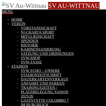
SV AU-WITTNAU
MENÜ
HOME
VEREIN
VORSTANDSCHAFT
N!-CHARTA SPORT
MITGLIEDSCHAFT
SPENDEN
HISTORIE
KABINENSANIERUNG
SATZUNG UND ORDNUNGEN
SVW-SHOP
SVW-TASSE
STADION
SVW ECHO – UNSERE
STADIONZEITSCHRIFT
DAUERKARTENVERKAUF
ANFAHRT UND PARKEN
TRAININGSZEITEN /
PLATZBELEGUNG SAISON
2025/26
GASTSTÄTTE COLOMBO 7
IM BURGBLICK