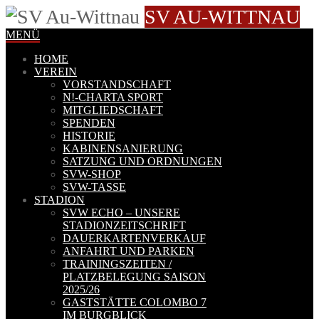
SV AU-WITTNAU
MENÜ
HOME
VEREIN
VORSTANDSCHAFT
N!-CHARTA SPORT
MITGLIEDSCHAFT
SPENDEN
HISTORIE
KABINENSANIERUNG
SATZUNG UND ORDNUNGEN
SVW-SHOP
SVW-TASSE
STADION
SVW ECHO – UNSERE
STADIONZEITSCHRIFT
DAUERKARTENVERKAUF
ANFAHRT UND PARKEN
TRAININGSZEITEN /
PLATZBELEGUNG SAISON
2025/26
GASTSTÄTTE COLOMBO 7
IM BURGBLICK