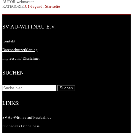
AUTOR:webmaster
KATEGORIE:
C1-Jugend
,
Startseite
SV AU-WITTNAU E.V.
Kontakt
Datenschutzerklärung
Impressum / Disclaimer
SUCHEN
LINKS:
SV Au-Wittnau auf Fussball.de
Südbadens Doppelpass