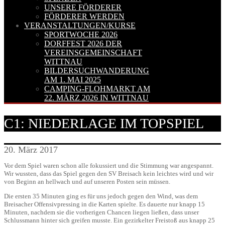
UNSERE FÖRDERER
FÖRDERER WERDEN
VERANSTALTUNGEN/KURSE
SPORTWOCHE 2026
DORFFEST 2026 DER
VEREINSGEMEINSCHAFT
WITTNAU
BILDERSUCHWANDERUNG
AM 1. MAI 2025
CAMPING-FLOHMARKT AM
22. MÄRZ 2026 IN WITTNAU
C1: NIEDERLAGE IM TOPSPIEL
20. März 2017
Vor dem Spiel waren schon alle fokussiert und die Stimmung war angespannt.
Wir wussten, dass das Spiel gegen den SV Breisach kein leichtes wird und wir
von Beginn an hellwach und auf unseren Posten sein müssen.
Die ersten 35 Minuten ging es für uns jedoch gegen den Wind, was dem
Breisacher Offensivpressing in die Karten spielte. Es dauerte nur knapp 15
Minuten, nachdem sie die vorherigen Chancen liegen ließen, dass unser
Schlussmann hinter sich greifen musste. Ein gezirkelter Freistoß aus knapp 25