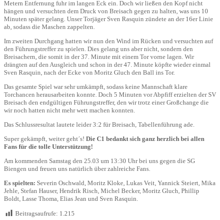
Metern Entfernung fuhr im langen Eck ein. Doch wir ließen den Kopf nicht
hängen und versuchten dem Druck von Breisach gegen zu halten, was uns 10
Minuten später gelang. Unser Torjäger Sven Rasquin zündete an der 16er Linie
ab, sodass die Maschen zappelten.
Im zweiten Durchgang hatten wir nun den Wind im Rücken und versuchten auf
den Führungstreffer zu spielen. Dies gelang uns aber nicht, sondern den
Breisachern, die somit in der 37. Minute mit einem Tor vorne lagen. Wir
drängten auf den Ausgleich und schon in der 47. Minute köpfte wieder einmal
Sven Rasquin, nach der Ecke von Moritz Gluch den Ball ins Tor.
Das gesamte Spiel war sehr umkämpft, sodass keine Mannschaft klare
Torchancen herausarbeiten konnte. Doch 5 Minuten vor Abpfiff erzielten der SV
Breisach den endgültigen Führungstreffer, den wir trotz einer Großchange die
wir noch hatten nicht mehr wett machen konnten.
Das Schlussresultat lautete leider 3:2 für Breisach, Tabellenführung ade.
Super gekämpft, weiter geht´s!
Die C1 bedankt sich ganz herzlich bei allen
Fans für die tolle Unterstützung!
Am kommenden Samstag den 25.03 um 13:30 Uhr bei uns gegen die SG
Biengen und freuen uns natürlich über zahlreiche Fans.
Es spielten:
Severin Oschwald, Moritz Kloke, Lukas Veit, Yannick Steiert, Mika
Jehle, Stefan Hauser, Hendrik Risch, Michel Becker, Moritz Gluch, Phillip
Boldt, Lasse Thoma, Elias Jean und Sven Rasquin.
Beitragsaufrufe:
1.215