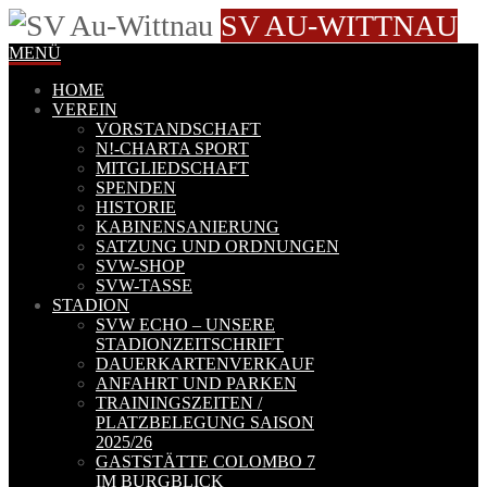
SV AU-WITTNAU
MENÜ
HOME
VEREIN
VORSTANDSCHAFT
N!-CHARTA SPORT
MITGLIEDSCHAFT
SPENDEN
HISTORIE
KABINENSANIERUNG
SATZUNG UND ORDNUNGEN
SVW-SHOP
SVW-TASSE
STADION
SVW ECHO – UNSERE
STADIONZEITSCHRIFT
DAUERKARTENVERKAUF
ANFAHRT UND PARKEN
TRAININGSZEITEN /
PLATZBELEGUNG SAISON
2025/26
GASTSTÄTTE COLOMBO 7
IM BURGBLICK