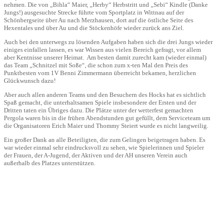
nehmen. Die von „Bihla“ Maier, „Herby“ Herbstritt und „Sebi“ Kindle (Danke
Jungs!) ausgesuchte Strecke führte vom Sportplatz in Wittnau auf der
Schönbergseite über Au nach Merzhausen, dort auf die östliche Seite des
Hexentales und über Au und die Stöckenhöfe wieder zurück ans Ziel.
Auch bei den unterwegs zu lösenden Aufgaben haben sich die drei Jungs wieder
einiges einfallen lassen, es war Wissen aus vielen Bereich gefragt, vor allem
aber Kentnisse unserer Heimat. Am besten damit zurecht kam (wieder einmal)
das Team „Schnitzel mit Soße“, die schon zum x-ten Mal den Preis des
Punktbesten vom 1V Benni Zimmermann überreicht bekamen, herzlichen
Glückwunsch dazu!
Aber auch allen anderen Teams und den Besuchern des Hocks hat es sichtlich
Spaß gemacht, die unterhaltsamen Spiele insbesondere der Ersten und der
Dritten taten ein Übriges dazu. Die Plätze unter der wetterfest gemachten
Pergola waren bis in die frühen Abendstunden gut gefüllt, dem Serviceteam um
die Organisatoren Erich Maier und Thommy Steiert wurde es nicht langweilig.
Ein großer Dank an alle Beteiligten, die zum Gelingen beigetragen haben. Es
war wieder einmal sehr eindrucksvoll zu sehen, wie Spielerinnen und Spieler
der Frauen, der A-Jugend, der Aktiven und der AH unseren Verein auch
außerhalb des Platzes unterstützen.