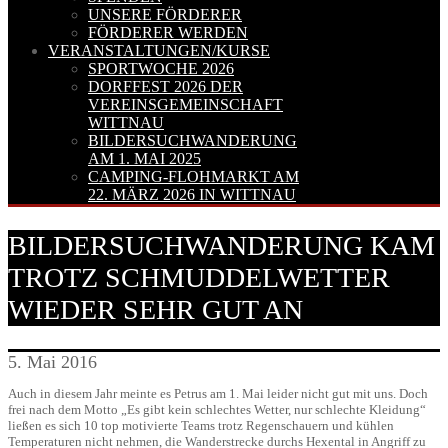
UNSERE FÖRDERER
FÖRDERER WERDEN
VERANSTALTUNGEN/KURSE
SPORTWOCHE 2026
DORFFEST 2026 DER
VEREINSGEMEINSCHAFT
WITTNAU
BILDERSUCHWANDERUNG
AM 1. MAI 2025
CAMPING-FLOHMARKT AM
22. MÄRZ 2026 IN WITTNAU
BILDERSUCHWANDERUNG KAM
TROTZ SCHMUDDELWETTER
WIEDER SEHR GUT AN
5. Mai 2016
Auch in diesem Jahr meinte es Petrus am 1. Mai leider nicht gut mit uns. Doch
frei nach dem Motto „Es gibt kein schlechtes Wetter, nur schlechte Kleidung“
ließen es sich 10 top motivierte Teams trotz Regenschauern und kühlen
Temperaturen nicht nehmen, die Wanderstrecke durchs Hexental in Angriff zu