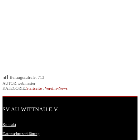
Beitragsaufrufe:
713
AUTOR:webmaster
KATEGORIE:
Startseite
,
Vereins-News
SV AU-WITTNAU E.V.
Kontakt
Datenschutzerklärung