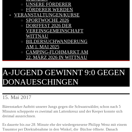
UNSERE FÖRDERER
FÖRDERER WERDEN
VERANSTALTUNGEN/KURSE
SPORTWOCHE 2026
DORFFEST 2026 DER
VEREINSGEMEINSCHAFT
WITTNAU
BILDERSUCHWANDERUNG
AM 1. MAI 2025
CAMPING-FLOHMARKT AM
22. MÄRZ 2026 IN WITTNAU
A-JUGEND GEWINNT 9:0 GEGEN
DONAUESCHINGEN
15. Mai 2017
Bärenstarker Auftritt unserer Jungs gegen die Schwarzwälder, schon nach 5
Minuten schepperte es zweimal am Lattenkreuz und der Keeper konnte sich
dreimal auszeichnen.
Es dauerte bis zur 28. Minute ehe der wiedergenesene Philipp Wenz mit einem
Traumtor per Direktabnahme in den Winkel, die Büchse öffnete. Danach