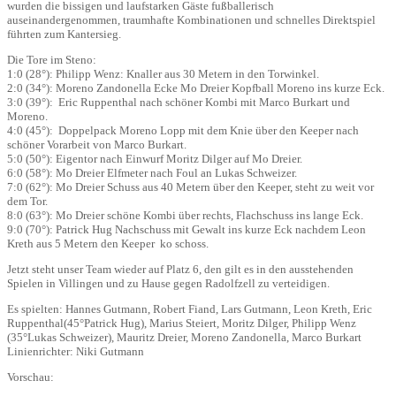
wurden die bissigen und laufstarken Gäste fußballerisch
auseinandergenommen, traumhafte Kombinationen und schnelles Direktspiel
führten zum Kantersieg.
Die Tore im Steno:
1:0 (28°): Philipp Wenz: Knaller aus 30 Metern in den Torwinkel.
2:0 (34°): Moreno Zandonella Ecke Mo Dreier Kopfball Moreno ins kurze Eck.
3:0 (39°): Eric Ruppenthal nach schöner Kombi mit Marco Burkart und
Moreno.
4:0 (45°): Doppelpack Moreno Lopp mit dem Knie über den Keeper nach
schöner Vorarbeit von Marco Burkart.
5:0 (50°): Eigentor nach Einwurf Moritz Dilger auf Mo Dreier.
6:0 (58°): Mo Dreier Elfmeter nach Foul an Lukas Schweizer.
7:0 (62°): Mo Dreier Schuss aus 40 Metern über den Keeper, steht zu weit vor
dem Tor.
8:0 (63°): Mo Dreier schöne Kombi über rechts, Flachschuss ins lange Eck.
9:0 (70°): Patrick Hug Nachschuss mit Gewalt ins kurze Eck nachdem Leon
Kreth aus 5 Metern den Keeper ko schoss.
Jetzt steht unser Team wieder auf Platz 6, den gilt es in den ausstehenden
Spielen in Villingen und zu Hause gegen Radolfzell zu verteidigen.
Es spielten: Hannes Gutmann, Robert Fiand, Lars Gutmann, Leon Kreth, Eric
Ruppenthal(45°Patrick Hug), Marius Steiert, Moritz Dilger, Philipp Wenz
(35°Lukas Schweizer), Mauritz Dreier, Moreno Zandonella, Marco Burkart
Linienrichter: Niki Gutmann
Vorschau: