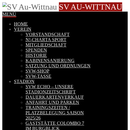
SV AU-WITTNAU
MENÜ
HOME
VEREIN
VORSTANDSCHAFT
N!-CHARTA SPORT
MITGLIEDSCHAFT
SPENDEN
HISTORIE
KABINENSANIERUNG
SATZUNG UND ORDNUNGEN
SVW-SHOP
SVW-TASSE
STADION
SVW ECHO – UNSERE
STADIONZEITSCHRIFT
DAUERKARTENVERKAUF
ANFAHRT UND PARKEN
TRAININGSZEITEN /
PLATZBELEGUNG SAISON
2025/26
GASTSTÄTTE COLOMBO 7
IM BURGBLICK