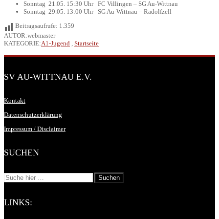
Sonntag 21.05. 15:30 Uhr FC Villingen – SG Au-Wittnau
Sonntag 29.05. 13:00 Uhr SG Au-Wittnau – Radolfzell
Beitragsaufrufe:
1.359
AUTOR:webmaster
KATEGORIE:
A1-Jugend
,
Startseite
SV AU-WITTNAU E.V.
Kontakt
Datenschutzerklärung
Impressum / Disclaimer
SUCHEN
LINKS: