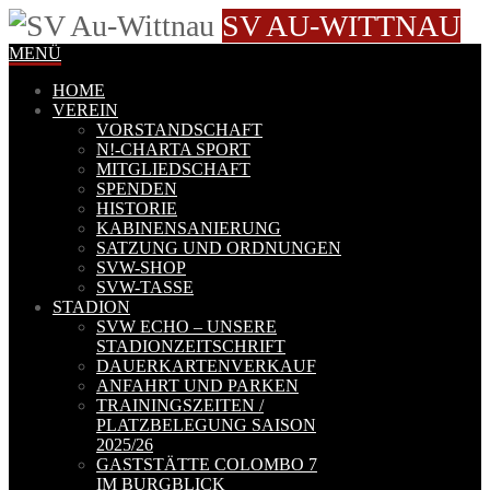
SV AU-WITTNAU
MENÜ
HOME
VEREIN
VORSTANDSCHAFT
N!-CHARTA SPORT
MITGLIEDSCHAFT
SPENDEN
HISTORIE
KABINENSANIERUNG
SATZUNG UND ORDNUNGEN
SVW-SHOP
SVW-TASSE
STADION
SVW ECHO – UNSERE
STADIONZEITSCHRIFT
DAUERKARTENVERKAUF
ANFAHRT UND PARKEN
TRAININGSZEITEN /
PLATZBELEGUNG SAISON
2025/26
GASTSTÄTTE COLOMBO 7
IM BURGBLICK