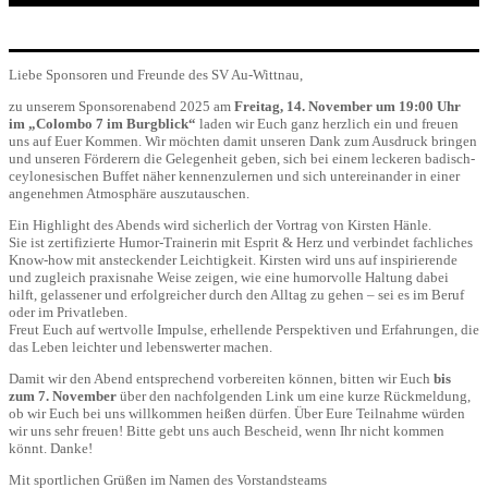
Liebe Sponsoren und Freunde des SV Au-Wittnau,
zu unserem Sponsorenabend 2025 am
Freitag, 14. November um 19:00 Uhr
im „Colombo 7 im Burgblick“
laden wir Euch ganz herzlich ein und freuen
uns auf Euer Kommen. Wir möchten damit unseren Dank zum Ausdruck bringen
und unseren Förderern die Gelegenheit geben, sich bei einem leckeren badisch-
ceylonesischen Buffet näher kennenzulernen und sich untereinander in einer
angenehmen Atmosphäre auszutauschen.
Ein Highlight des Abends wird sicherlich der Vortrag von Kirsten Hänle.
Sie ist zertifizierte Humor-Trainerin mit Esprit & Herz und verbindet fachliches
Know-how mit ansteckender Leichtigkeit. Kirsten wird uns auf inspirierende
und zugleich praxisnahe Weise zeigen, wie eine humorvolle Haltung dabei
hilft, gelassener und erfolgreicher durch den Alltag zu gehen – sei es im Beruf
oder im Privatleben.
Freut Euch auf wertvolle Impulse, erhellende Perspektiven und Erfahrungen, die
das Leben leichter und lebenswerter machen.
Damit wir den Abend entsprechend vorbereiten können, bitten wir Euch
bis
zum 7. November
über den nachfolgenden Link um eine kurze Rückmeldung,
ob wir Euch bei uns willkommen heißen dürfen. Über Eure Teilnahme würden
wir uns sehr freuen! Bitte gebt uns auch Bescheid, wenn Ihr nicht kommen
könnt. Danke!
Mit sportlichen Grüßen im Namen des Vorstandsteams