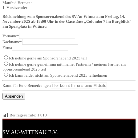
Manfred Hermann
1. Vorsitzender
Rückmeldung zum Sponsorenabend des SV Au-Wittnau am Freitag, 14.
November 2025 ab 19:00 Uhr in der Gaststätte „Colombo 7 im Burgblick“
am Sportplatz in Wittnau
Vorname
*
Nachname
*
Firma
Ich nehme gerne am Sponsorenabend 2025 teil
Ich nehme gerne gemeinsam mit meiner Partnerin / meinem Partner am
Sponsorenabend 2025 teil
Ich kann leider nicht am Sponsorenabend 2025 teilnehmen
Raum für Eure Bemerkungen
Absenden
Beitragsaufrufe:
1.010
SV AU-WITTNAU E.V.