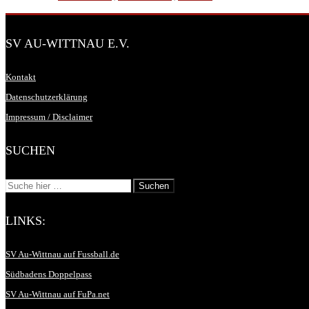
SV AU-WITTNAU E.V.
Kontakt
Datenschutzerklärung
Impressum / Disclaimer
SUCHEN
LINKS:
SV Au-Wittnau auf Fussball.de
Südbadens Doppelpass
SV Au-Wittnau auf FuPa.net