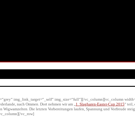
“grey“ img_link_target=“_self“ img_size=“full“][/vc_column][vc_column width
Niederlande, nach Ommen. Dort nehmen wir am „
1. Slagharen-Easter-Cup 2015
“ teil
n Wigwamzelten. Die letzten Vorbereitungen laufen, Spannung und Vorfreude steig
/vc_column][/vc_row]