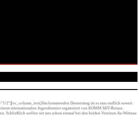
=“1/2″][vc_column_text]Am kommenden Donnerstag ist es nun endlich soweit:
, einem internationalen Jugendturnier organisiert von KOMM MIT-Reisen.
en. Schließlich wollen wir uns schon einmal bei den beiden Vereinen Au-Wittnau