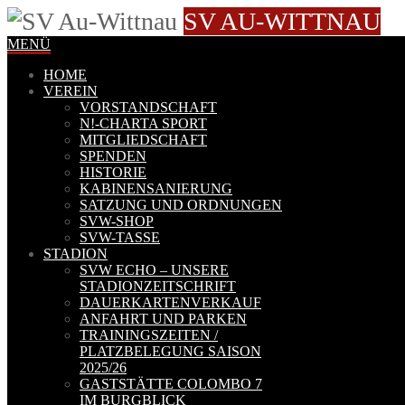
SV AU-WITTNAU
MENÜ
HOME
VEREIN
VORSTANDSCHAFT
N!-CHARTA SPORT
MITGLIEDSCHAFT
SPENDEN
HISTORIE
KABINENSANIERUNG
SATZUNG UND ORDNUNGEN
SVW-SHOP
SVW-TASSE
STADION
SVW ECHO – UNSERE
STADIONZEITSCHRIFT
DAUERKARTENVERKAUF
ANFAHRT UND PARKEN
TRAININGSZEITEN /
PLATZBELEGUNG SAISON
2025/26
GASTSTÄTTE COLOMBO 7
IM BURGBLICK