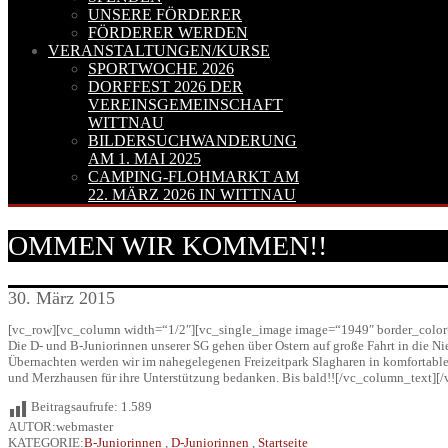
UNSERE FÖRDERER
FÖRDERER WERDEN
VERANSTALTUNGEN/KURSE
SPORTWOCHE 2026
DORFFEST 2026 DER
VEREINSGEMEINSCHAFT
WITTNAU
BILDERSUCHWANDERUNG
AM 1. MAI 2025
CAMPING-FLOHMARKT AM
22. MÄRZ 2026 IN WITTNAU
OMMEN WIR KOMMEN!!
30. März 2015
[vc_row][vc_column width=“1/2″][vc_single_image image=“1949″ border_color=
Die D- und B-Juniorinnen unserer SG gehen über Ostern auf große Fahrt in die 
Übernachten werden wir im nahegelegenen Freizeitpark Slagharen in komfortable
und Merzhausen für ihre Unterstützung bedanken. Bis bald!![/vc_column_text][
Beitragsaufrufe:
1.589
AUTOR:webmaster
KATEGORIE:
B-Juniorinnen
,
D-Juniorinnen
,
Startseite