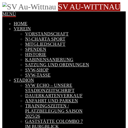
SV AU-WITTNAU
MENÜ
HOME
VEREIN
VORSTANDSCHAFT
N!-CHARTA SPORT
MITGLIEDSCHAFT
SPENDEN
HISTORIE
KABINENSANIERUNG
SATZUNG UND ORDNUNGEN
SVW-SHOP
SVW-TASSE
STADION
SVW ECHO – UNSERE
STADIONZEITSCHRIFT
DAUERKARTENVERKAUF
ANFAHRT UND PARKEN
TRAININGSZEITEN /
PLATZBELEGUNG SAISON
2025/26
GASTSTÄTTE COLOMBO 7
IM BURGBLICK