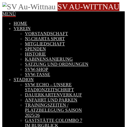
SV AU-WITTNAU
MENÜ
HOME
VEREIN
VORSTANDSCHAFT
N!-CHARTA SPORT
MITGLIEDSCHAFT
SPENDEN
HISTORIE
KABINENSANIERUNG
SATZUNG UND ORDNUNGEN
SVW-SHOP
SVW-TASSE
STADION
SVW ECHO – UNSERE
STADIONZEITSCHRIFT
DAUERKARTENVERKAUF
ANFAHRT UND PARKEN
TRAININGSZEITEN /
PLATZBELEGUNG SAISON
2025/26
GASTSTÄTTE COLOMBO 7
IM BURGBLICK