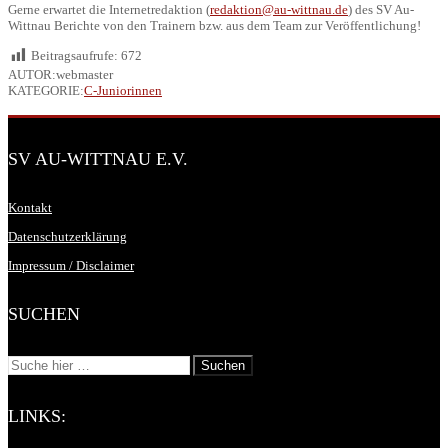
Gerne erwartet die Internetredaktion (
redaktion@au-wittnau.de
) des SV Au-
Wittnau Berichte von den Trainern bzw. aus dem Team zur Veröffentlichung!
Beitragsaufrufe:
672
AUTOR:webmaster
KATEGORIE:
C-Juniorinnen
SV AU-WITTNAU E.V.
Kontakt
Datenschutzerklärung
Impressum / Disclaimer
SUCHEN
LINKS: