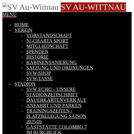
SV AU-WITTNAU
MENÜ
HOME
VEREIN
VORSTANDSCHAFT
N!-CHARTA SPORT
MITGLIEDSCHAFT
SPENDEN
HISTORIE
KABINENSANIERUNG
SATZUNG UND ORDNUNGEN
SVW-SHOP
SVW-TASSE
STADION
SVW ECHO – UNSERE
STADIONZEITSCHRIFT
DAUERKARTENVERKAUF
ANFAHRT UND PARKEN
TRAININGSZEITEN /
PLATZBELEGUNG SAISON
2025/26
GASTSTÄTTE COLOMBO 7
IM BURGBLICK