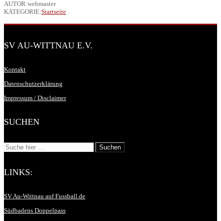
AUTOR:webmaster
KATEGORIE:
Startseite
SV AU-WITTNAU E.V.
Kontakt
Datenschutzerklärung
Impressum / Disclaimer
SUCHEN
LINKS:
SV Au-Wittnau auf Fussball.de
Südbadens Doppelpass