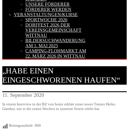
UNSERE FÖRDERER
FÖRDERER WERDEN
VERANSTALTUNGEN/KURSE
SPORTWOCHE 2026
DORFFEST 2026 DER
VEREINSGEMEINSCHAFT
WITTNAU
BILDERSUCHWANDERUNG
AM 1. MAI 2025
CAMPING-FLOHMARKT AM
22. MÄRZ 2026 IN WITTNAU
„HABE EINEN
EINGESCHWORENEN HAUFEN“
11. September 2020
In einem Interview in der BZ von heute erklärt unser neuer Trainer Heiko
Günther, wie er die ersten Wochen in unserem Verein erlebt hat.
Beitragsaufrufe:
800