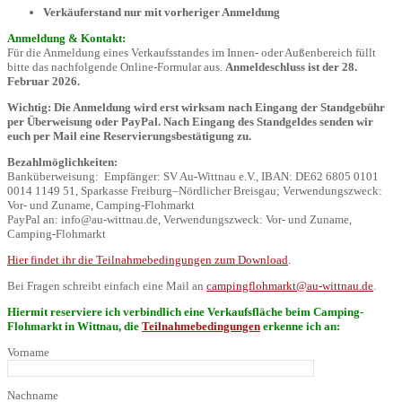
Verkäuferstand nur mit vorheriger Anmeldung
Anmeldung & Kontakt:
Für die Anmeldung eines Verkaufsstandes im Innen- oder Außenbereich füllt
bitte das nachfolgende Online-Formular aus.
Anmeldeschluss ist der 28.
Februar 2026.
Wichtig: Die Anmeldung wird erst wirksam nach Eingang der Standgebühr
per Überweisung oder PayPal. Nach Eingang des Standgeldes senden wir
euch per Mail eine Reservierungsbestätigung zu.
Bezahlmöglichkeiten:
Banküberweisung: Empfänger: SV Au-Wittnau e.V., IBAN: DE62 6805 0101
0014 1149 51, Sparkasse Freiburg–Nördlicher Breisgau; Verwendungszweck:
Vor- und Zuname, Camping-Flohmarkt
PayPal an: info@au-wittnau.de, Verwendungszweck: Vor- und Zuname,
Camping-Flohmarkt
Hier findet ihr die Teilnahmebedingungen zum Download
.
Bei Fragen schreibt einfach eine Mail an
campingflohmarkt@au-wittnau.de
.
Hiermit reserviere ich verbindlich eine Verkaufsfläche beim Camping-
Flohmarkt in Wittnau, die
Teilnahmebedingungen
erkenne ich an:
Vorname
Nachname