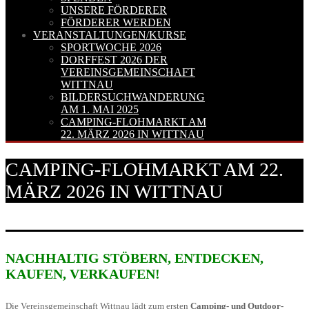
UNSERE FÖRDERER
FÖRDERER WERDEN
VERANSTALTUNGEN/KURSE
SPORTWOCHE 2026
DORFFEST 2026 DER
VEREINSGEMEINSCHAFT
WITTNAU
BILDERSUCHWANDERUNG
AM 1. MAI 2025
CAMPING-FLOHMARKT AM
22. MÄRZ 2026 IN WITTNAU
CAMPING-FLOHMARKT AM 22.
MÄRZ 2026 IN WITTNAU
NACHHALTIG STÖBERN, ENTDECKEN,
KAUFEN, VERKAUFEN!
Die Vereinsgemeinschaft Wittnau lädt zum ersten
Camping- und Outdoor-