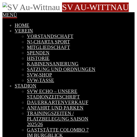
SV AU-WITTNAU
MENÜ
HOME
VEREIN
VORSTANDSCHAFT
N!-CHARTA SPORT
MITGLIEDSCHAFT
SPENDEN
HISTORIE
KABINENSANIERUNG
SATZUNG UND ORDNUNGEN
SVW-SHOP
SVW-TASSE
STADION
SVW ECHO – UNSERE
STADIONZEITSCHRIFT
DAUERKARTENVERKAUF
ANFAHRT UND PARKEN
TRAININGSZEITEN /
PLATZBELEGUNG SAISON
2025/26
GASTSTÄTTE COLOMBO 7
IM BURGBLICK