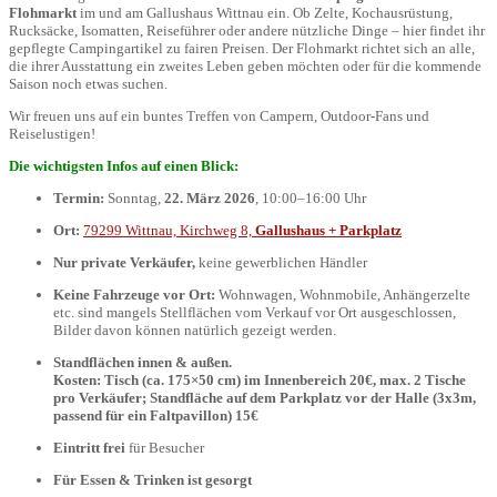
Flohmarkt
im und am Gallushaus Wittnau ein. Ob Zelte, Kochausrüstung,
Rucksäcke, Isomatten, Reiseführer oder andere nützliche Dinge – hier findet ihr
gepflegte Campingartikel zu fairen Preisen. Der Flohmarkt richtet sich an alle,
die ihrer Ausstattung ein zweites Leben geben möchten oder für die kommende
Saison noch etwas suchen.
Wir freuen uns auf ein buntes Treffen von Campern, Outdoor-Fans und
Reiselustigen!
Die wichtigsten Infos auf einen Blick:
Termin:
Sonntag,
22. März 2026
, 10:00–16:00 Uhr
Ort:
79299 Wittnau, Kirchweg 8,
Gallushaus + Parkplatz
Nur private Verkäufer,
keine gewerblichen Händler
Keine Fahrzeuge vor Ort:
Wohnwagen, Wohnmobile, Anhängerzelte
etc. sind mangels Stellflächen vom Verkauf vor Ort ausgeschlossen,
Bilder davon können natürlich gezeigt werden.
Standflächen innen & außen.
Kosten: Tisch (ca. 175×50 cm) im Innenbereich 20€, max. 2 Tische
pro Verkäufer; Standfläche auf dem Parkplatz vor der Halle (3x3m,
passend für ein Faltpavillon) 15€
Eintritt frei
für Besucher
Für Essen & Trinken ist gesorgt