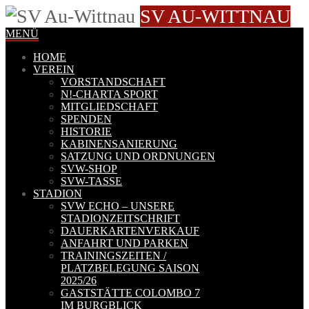
SV AU-WITTNAU
MENÜ
HOME
VEREIN
VORSTANDSCHAFT
N!-CHARTA SPORT
MITGLIEDSCHAFT
SPENDEN
HISTORIE
KABINENSANIERUNG
SATZUNG UND ORDNUNGEN
SVW-SHOP
SVW-TASSE
STADION
SVW ECHO – UNSERE
STADIONZEITSCHRIFT
DAUERKARTENVERKAUF
ANFAHRT UND PARKEN
TRAININGSZEITEN /
PLATZBELEGUNG SAISON
2025/26
GASTSTÄTTE COLOMBO 7
IM BURGBLICK