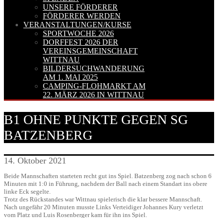
UNSERE FÖRDERER
FÖRDERER WERDEN
VERANSTALTUNGEN/KURSE
SPORTWOCHE 2026
DORFFEST 2026 DER
VEREINSGEMEINSCHAFT
WITTNAU
BILDERSUCHWANDERUNG
AM 1. MAI 2025
CAMPING-FLOHMARKT AM
22. MÄRZ 2026 IN WITTNAU
B1 OHNE PUNKTE GEGEN SG
BATZENBERG
14. Oktober 2021
Beide Mannschaften starteten recht gut ins Spiel. Batzenberg zog nach schon 6
Minuten mit 1:0 in Führung, nachdem der Ball nach einem Standart ins obere
linke Eck segelte.
Trotz des Rückstandes war Wittnau spielerisch die klar bessere Mannschaft.
Nach ungefähr 20 Minuten musste Links Verteidiger Johannes Kury verletzt
vom Platz und Luis Rosenberger kam für ihn ins Spiel.