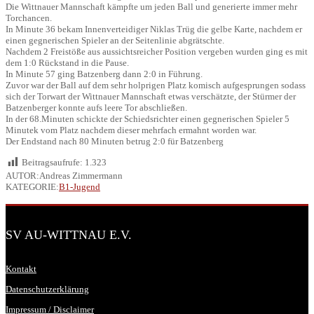
Die Wittnauer Mannschaft kämpfte um jeden Ball und generierte immer mehr
Torchancen.
In Minute 36 bekam Innenverteidiger Niklas Trüg die gelbe Karte, nachdem er
einen gegnerischen Spieler an der Seitenlinie abgrätschte.
Nachdem 2 Freistöße aus aussichtsreicher Position vergeben wurden ging es mit
dem 1:0 Rückstand in die Pause.
In Minute 57 ging Batzenberg dann 2:0 in Führung.
Zuvor war der Ball auf dem sehr holprigen Platz komisch aufgesprungen sodass
sich der Torwart der Wittnauer Mannschaft etwas verschätzte, der Stürmer der
Batzenberger konnte aufs leere Tor abschließen.
In der 68.Minuten schickte der Schiedsrichter einen gegnerischen Spieler 5
Minutek vom Platz nachdem dieser mehrfach ermahnt worden war.
Der Endstand nach 80 Minuten betrug 2:0 für Batzenberg
Beitragsaufrufe:
1.323
AUTOR:Andreas Zimmermann
KATEGORIE:
B1-Jugend
SV AU-WITTNAU E.V.
Kontakt
Datenschutzerklärung
Impressum / Disclaimer