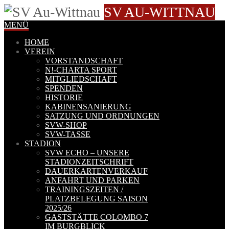
SV AU-WITTNAU
MENÜ
HOME
VEREIN
VORSTANDSCHAFT
N!-CHARTA SPORT
MITGLIEDSCHAFT
SPENDEN
HISTORIE
KABINENSANIERUNG
SATZUNG UND ORDNUNGEN
SVW-SHOP
SVW-TASSE
STADION
SVW ECHO – UNSERE
STADIONZEITSCHRIFT
DAUERKARTENVERKAUF
ANFAHRT UND PARKEN
TRAININGSZEITEN /
PLATZBELEGUNG SAISON
2025/26
GASTSTÄTTE COLOMBO 7
IM BURGBLICK