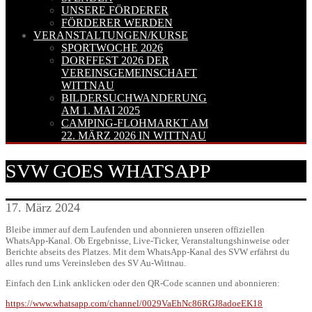
UNSERE FÖRDERER
FÖRDERER WERDEN
VERANSTALTUNGEN/KURSE
SPORTWOCHE 2026
DORFFEST 2026 DER
VEREINSGEMEINSCHAFT
WITTNAU
BILDERSUCHWANDERUNG
AM 1. MAI 2025
CAMPING-FLOHMARKT AM
22. MÄRZ 2026 IN WITTNAU
SVW GOES WHATSAPP
17. März 2024
Bleibe immer auf dem Laufenden und abonnieren unseren offiziellen
WhatsApp-Kanal. Ob Ergebnisse, Live-Ticker, Veranstaltungshinweise oder
Berichte abseits des Platzes. Mit dem WhatsApp-Kanal des SVW erfährst du
alles rund ums Vereinsleben des SV Au-Wittnau.
Einfach den Link anklicken oder den QR-Code scannen und abonnieren:
https://www.whatsapp.com/channel/0029VaEhNc86RGJ8adoeEK18