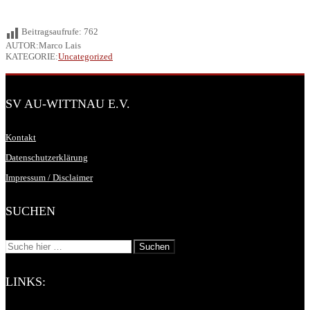
Beitragsaufrufe:
762
AUTOR:Marco Lais
KATEGORIE:
Uncategorized
SV AU-WITTNAU E.V.
Kontakt
Datenschutzerklärung
Impressum / Disclaimer
SUCHEN
LINKS: