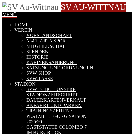
SV AU-WITTNAU
MENÜ
HOME
VEREIN
VORSTANDSCHAFT
N!-CHARTA SPORT
MITGLIEDSCHAFT
SPENDEN
HISTORIE
KABINENSANIERUNG
SATZUNG UND ORDNUNGEN
SVW-SHOP
SVW-TASSE
STADION
SVW ECHO – UNSERE
STADIONZEITSCHRIFT
DAUERKARTENVERKAUF
ANFAHRT UND PARKEN
TRAININGSZEITEN /
PLATZBELEGUNG SAISON
2025/26
GASTSTÄTTE COLOMBO 7
IM BURGBLICK