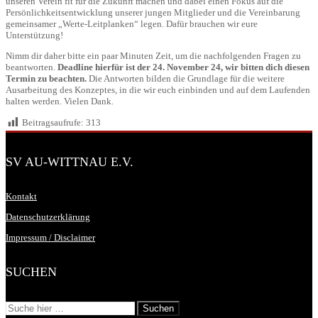
unseren Verein fit für die Zukunft machen und dabei einen Fokus auf die
Persönlichkeitsentwicklung unserer jungen Mitglieder und die Vereinbarung
gemeinsamer „Werte-Leitplanken“ legen. Dafür brauchen wir eure
Unterstützung!
Nimm dir daher bitte ein paar Minuten Zeit, um die nachfolgenden Fragen zu
beantworten.
Deadline hierfür ist der 24. November 24, wir bitten dich diesen
Termin zu beachten.
Die Antworten bilden die Grundlage für die weitere
Ausarbeitung des Konzeptes, in die wir euch einbinden und auf dem Laufenden
halten werden. Vielen Dank.
Beitragsaufrufe:
313
SV AU-WITTNAU E.V.
Kontakt
Datenschutzerklärung
Impressum / Disclaimer
SUCHEN