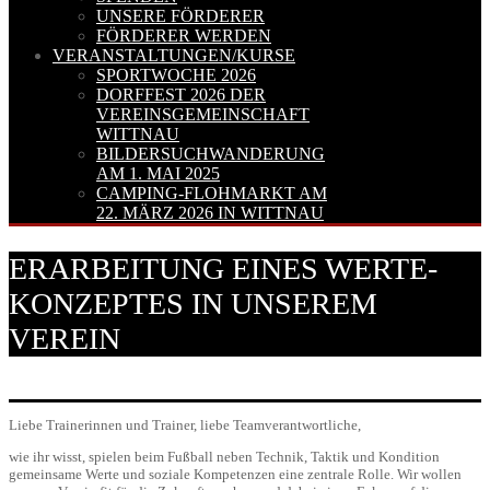
UNSERE FÖRDERER
FÖRDERER WERDEN
VERANSTALTUNGEN/KURSE
SPORTWOCHE 2026
DORFFEST 2026 DER
VEREINSGEMEINSCHAFT
WITTNAU
BILDERSUCHWANDERUNG
AM 1. MAI 2025
CAMPING-FLOHMARKT AM
22. MÄRZ 2026 IN WITTNAU
ERARBEITUNG EINES WERTE-
KONZEPTES IN UNSEREM
VEREIN
Liebe Trainerinnen und Trainer, liebe Teamverantwortliche,
wie ihr wisst, spielen beim Fußball neben Technik, Taktik und Kondition
gemeinsame Werte und soziale Kompetenzen eine zentrale Rolle. Wir wollen