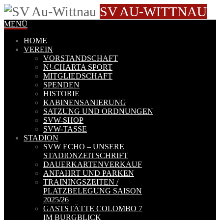
SV AU-WITTNAU
MENÜ
HOME
VEREIN
VORSTANDSCHAFT
N!-CHARTA SPORT
MITGLIEDSCHAFT
SPENDEN
HISTORIE
KABINENSANIERUNG
SATZUNG UND ORDNUNGEN
SVW-SHOP
SVW-TASSE
STADION
SVW ECHO – UNSERE
STADIONZEITSCHRIFT
DAUERKARTENVERKAUF
ANFAHRT UND PARKEN
TRAININGSZEITEN /
PLATZBELEGUNG SAISON
2025/26
GASTSTÄTTE COLOMBO 7
IM BURGBLICK