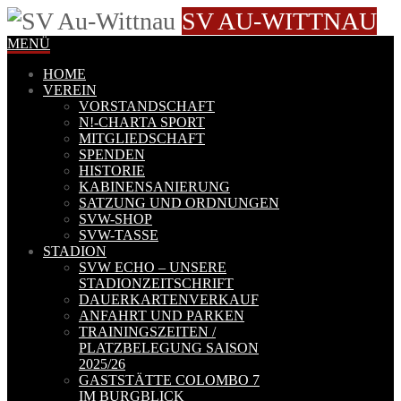
SV AU-WITTNAU
MENÜ
HOME
VEREIN
VORSTANDSCHAFT
N!-CHARTA SPORT
MITGLIEDSCHAFT
SPENDEN
HISTORIE
KABINENSANIERUNG
SATZUNG UND ORDNUNGEN
SVW-SHOP
SVW-TASSE
STADION
SVW ECHO – UNSERE
STADIONZEITSCHRIFT
DAUERKARTENVERKAUF
ANFAHRT UND PARKEN
TRAININGSZEITEN /
PLATZBELEGUNG SAISON
2025/26
GASTSTÄTTE COLOMBO 7
IM BURGBLICK