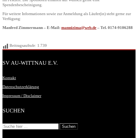
Spendenbescheinigung.
Für weitere Informationen sowie zur Anmeldung als Läufer(in) steht gerne zur
Verfügung:
Manfred Zimmermann – E-Mail:
mannizima@web.de
– Tel. 0174-9106288
Beitragsaufrufe:
1.739
SV AU-WITTNAU E.V.
Kontakt
Datenschutzerklärung
Impressum / Disclaimer
SUCHEN