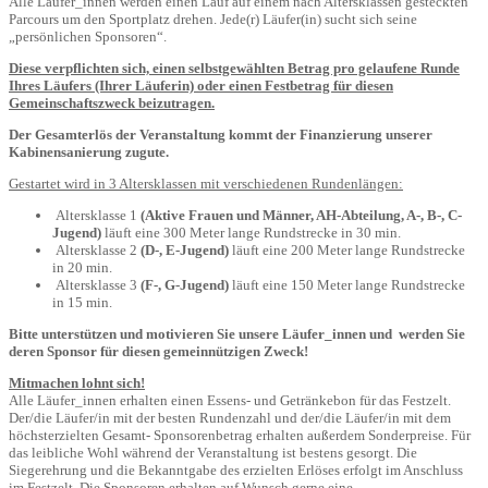
Alle Läufer_innen werden einen Lauf auf einem nach Altersklassen gesteckten
Parcours um den Sportplatz drehen. Jede(r) Läufer(in) sucht sich seine
„persönlichen Sponsoren“.
Diese verpflichten sich, einen selbstgewählten Betrag pro gelaufene Runde
Ihres Läufers (Ihrer Läuferin) oder einen Festbetrag für diesen
Gemeinschaftszweck beizutragen.
Der Gesamterlös der Veranstaltung kommt der Finanzierung
unserer
Kabinensanierung zugute.
Gestartet wird in 3 Altersklassen mit verschiedenen Rundenlängen:
Altersklasse 1
(Aktive Frauen und Männer, AH-Abteilung, A-, B-, C-
Jugend)
läuft eine 300 Meter lange Rundstrecke in 30 min.
Altersklasse 2
(D-, E-Jugend)
läuft eine 200 Meter lange Rundstrecke
in 20 min.
Altersklasse 3
(F-, G-Jugend)
läuft eine 150 Meter lange Rundstrecke
in 15 min.
Bitte unterstützen und motivieren Sie unsere Läufer_innen und
werden Sie
deren Sponsor für diesen gemeinnützigen Zweck!
Mitmachen lohnt sich!
Alle Läufer_innen erhalten einen Essens- und Getränkebon für das Festzelt.
Der/die Läufer/in mit der besten Rundenzahl und der/die Läufer/in mit dem
höchsterzielten Gesamt- Sponsorenbetrag erhalten außerdem Sonderpreise. Für
das leibliche Wohl während der Veranstaltung ist bestens gesorgt. Die
Siegerehrung und die Bekanntgabe des erzielten Erlöses erfolgt im Anschluss
im Festzelt. Die Sponsoren erhalten auf Wunsch gerne eine