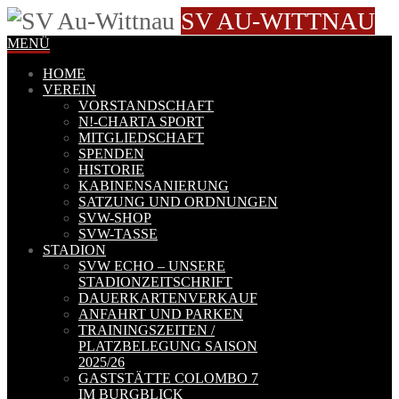
SV AU-WITTNAU
MENÜ
HOME
VEREIN
VORSTANDSCHAFT
N!-CHARTA SPORT
MITGLIEDSCHAFT
SPENDEN
HISTORIE
KABINENSANIERUNG
SATZUNG UND ORDNUNGEN
SVW-SHOP
SVW-TASSE
STADION
SVW ECHO – UNSERE
STADIONZEITSCHRIFT
DAUERKARTENVERKAUF
ANFAHRT UND PARKEN
TRAININGSZEITEN /
PLATZBELEGUNG SAISON
2025/26
GASTSTÄTTE COLOMBO 7
IM BURGBLICK