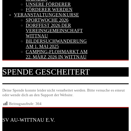
UNSERE FÖRDERER
FÖRDERER WERDEN
VERANSTALTUNGEN/KURSE
SPORTWOCHE 2026
DORFFEST 2026 DER
VEREINSGEMEINSCHAFT
WITTNAU
BILDERSUCHWANDERUNG
AM 1. MAI 2025
CAMPING-FLOHMARKT AM
22. MÄRZ 2026 IN WITTNAU
SPENDE GESCHEITERT
Deine Spende konnte leider nicht verarbeitet werden. Bitte versuche es erneut
oder wende dich an den Support der Website.
Beitragsaufrufe:
364
SV AU-WITTNAU E.V.