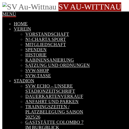
SV AU-WITTNAU
MENÜ
HOME
VEREIN
VORSTANDSCHAFT
N!-CHARTA SPORT
MITGLIEDSCHAFT
SPENDEN
HISTORIE
KABINENSANIERUNG
SATZUNG UND ORDNUNGEN
SVW-SHOP
SVW-TASSE
STADION
SVW ECHO – UNSERE
STADIONZEITSCHRIFT
DAUERKARTENVERKAUF
ANFAHRT UND PARKEN
TRAININGSZEITEN /
PLATZBELEGUNG SAISON
2025/26
GASTSTÄTTE COLOMBO 7
IM BURGBLICK