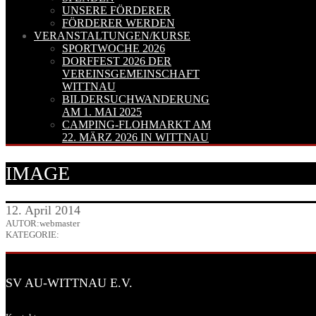
UNSERE FÖRDERER
FÖRDERER WERDEN
VERANSTALTUNGEN/KURSE
SPORTWOCHE 2026
DORFFEST 2026 DER
VEREINSGEMEINSCHAFT
WITTNAU
BILDERSUCHWANDERUNG
AM 1. MAI 2025
CAMPING-FLOHMARKT AM
22. MÄRZ 2026 IN WITTNAU
IMAGE
12. April 2014
AUTOR:webmaster
KATEGORIE:
SV AU-WITTNAU E.V.