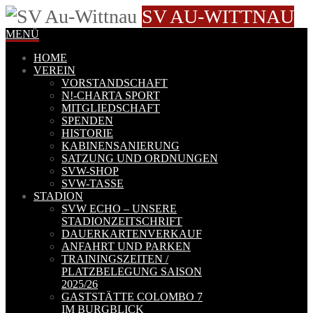
SV AU-WITTNAU
MENÜ
HOME
VEREIN
VORSTANDSCHAFT
N!-CHARTA SPORT
MITGLIEDSCHAFT
SPENDEN
HISTORIE
KABINENSANIERUNG
SATZUNG UND ORDNUNGEN
SVW-SHOP
SVW-TASSE
STADION
SVW ECHO – UNSERE
STADIONZEITSCHRIFT
DAUERKARTENVERKAUF
ANFAHRT UND PARKEN
TRAININGSZEITEN /
PLATZBELEGUNG SAISON
2025/26
GASTSTÄTTE COLOMBO 7
IM BURGBLICK