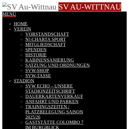
SV AU-WITTNAU
MENÜ
HOME
VEREIN
VORSTANDSCHAFT
N!-CHARTA SPORT
MITGLIEDSCHAFT
SPENDEN
HISTORIE
KABINENSANIERUNG
SATZUNG UND ORDNUNGEN
SVW-SHOP
SVW-TASSE
STADION
SVW ECHO – UNSERE
STADIONZEITSCHRIFT
DAUERKARTENVERKAUF
ANFAHRT UND PARKEN
TRAININGSZEITEN /
PLATZBELEGUNG SAISON
2025/26
GASTSTÄTTE COLOMBO 7
IM BURGBLICK